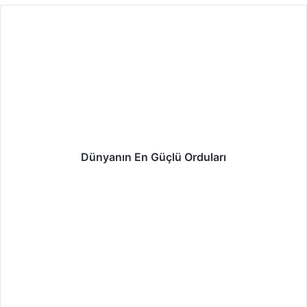
sit
bo
ra
esi
ok
m
Dünyanın En Güçlü Orduları