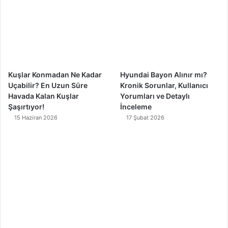
o
e
r
k
a
m
Kuşlar Konmadan Ne Kadar
Hyundai Bayon Alınır mı?
Uçabilir? En Uzun Süre
Kronik Sorunlar, Kullanıcı
Havada Kalan Kuşlar
Yorumları ve Detaylı
Şaşırtıyor!
İnceleme
15 Haziran 2026
17 Şubat 2026