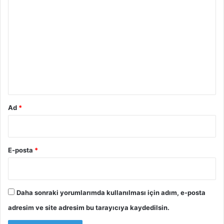
o
r
u
m
*
Ad
*
E-posta
*
Daha sonraki yorumlarımda kullanılması için adım, e-posta
adresim ve site adresim bu tarayıcıya kaydedilsin.