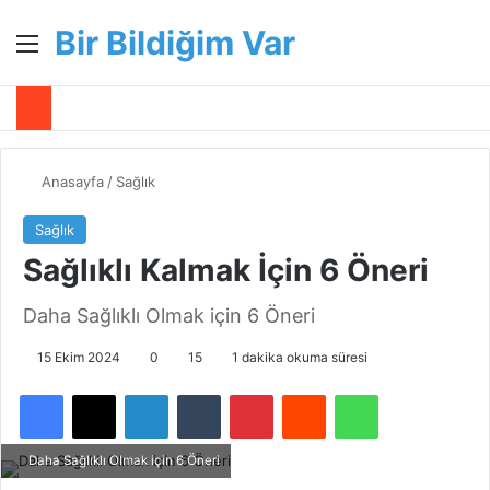
Bir Bildiğim Var
Menü
A
Anasayfa
/
Sağlık
Sağlık
Sağlıklı Kalmak İçin 6 Öneri
Daha Sağlıklı Olmak için 6 Öneri
15 Ekim 2024
0
15
1 dakika okuma süresi
Facebook
X
LinkedIn
Tumblr
Pinterest
Reddit
WhatsApp
Daha Sağlıklı Olmak için 6 Öneri