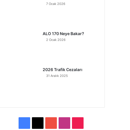
7 Ocak 2026
ALO 170 Neye Bakar?
2 Ocak 2026
2026 Trafik Cezaları
31 Aralık 2025
F
X
Y
I
T