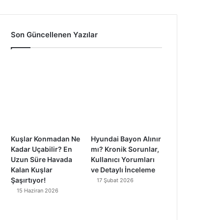
a
o
n
i
c
u
s
k
Son Güncellenen Yazılar
e
T
t
T
b
u
a
o
o
b
g
k
o
e
r
k
a
Kuşlar Konmadan Ne
Hyundai Bayon Alınır
m
Kadar Uçabilir? En
mı? Kronik Sorunlar,
Uzun Süre Havada
Kullanıcı Yorumları
Kalan Kuşlar
ve Detaylı İnceleme
Şaşırtıyor!
17 Şubat 2026
15 Haziran 2026