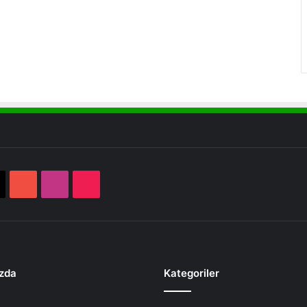
book
X
YouTube
Instagram
TikTok
zda
Kategoriler