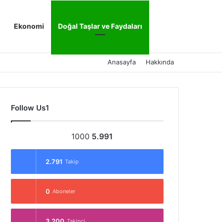
Kayıt Ol
Arama yap ..
Ekonomi
Doğal Taşlar ve Faydaları
Anasayfa
Hakkında
Follow Us1
1000
5.991
2.791
Takip
0
Aboneler
3.200
Takipçi