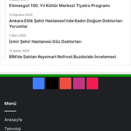
Etimesgut 100. Yıl Kültür Merkezi Tiyatro Programı
14 Ağustos 2024
Ankara Etlik Şehir Hastanesi’nde Kadın Doğum Doktorları
Yorumlar
1 Mart 2025
İzmir Şehir Hastanesi Göz Doktorları
12 Şubat 2024
BİM’de Satılan Keysmart Nofrost Buzdolabı İncelemesi
Facebook
X
YouTube
Instagram
TikTok
Menü
Anasayfa
Teknoloji