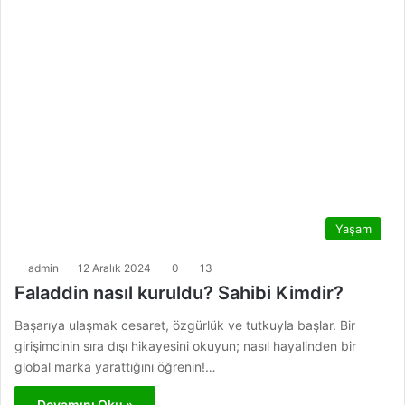
Yaşam
admin
12 Aralık 2024
0
13
Faladdin nasıl kuruldu? Sahibi Kimdir?
Başarıya ulaşmak cesaret, özgürlük ve tutkuyla başlar. Bir
girişimcinin sıra dışı hikayesini okuyun; nasıl hayalinden bir
global marka yarattığını öğrenin!…
Devamını Oku »