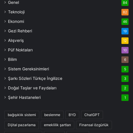
Genel
84
Teknoloji
82
Ekonomi
46
Gezi Rehberi
19
Alışveriş
12
Püf Noktaları
10
Bilim
6
Sistem Gereksinimleri
5
Şarkı Sözleri Türkçe İngilizce
3
Doğal Taşlar ve Faydaları
2
Şehir Hastaneleri
1
bağışıklık sistemi
beslenme
BYD
ChatGPT
Dijital pazarlama
emeklilik şartları
Finansal özgürlük