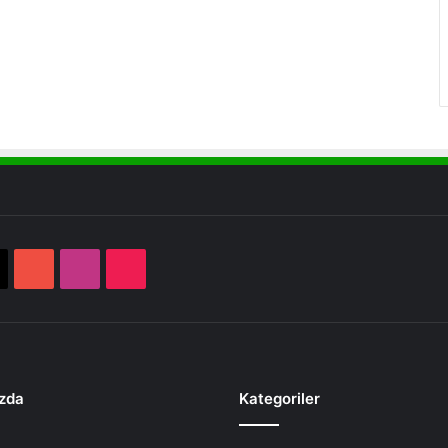
book
X
YouTube
Instagram
TikTok
zda
Kategoriler