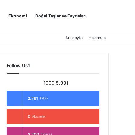
Kayıt Ol
Arama yap ..
Ekonomi
Doğal Taşlar ve Faydaları
Anasayfa
Hakkında
Follow Us1
1000
5.991
2.791
Takip
0
Aboneler
3.200
Takipçi