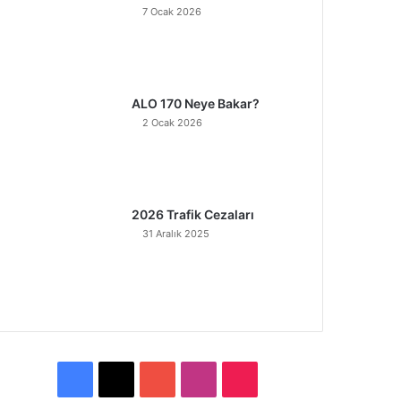
7 Ocak 2026
ALO 170 Neye Bakar?
2 Ocak 2026
2026 Trafik Cezaları
31 Aralık 2025
F
X
Y
I
T