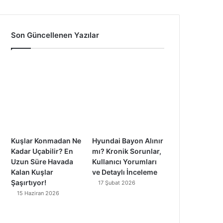
a
o
n
i
c
u
s
k
Son Güncellenen Yazılar
e
T
t
T
b
u
a
o
o
b
g
k
o
e
r
k
a
Kuşlar Konmadan Ne
Hyundai Bayon Alınır
m
Kadar Uçabilir? En
mı? Kronik Sorunlar,
Uzun Süre Havada
Kullanıcı Yorumları
Kalan Kuşlar
ve Detaylı İnceleme
Şaşırtıyor!
17 Şubat 2026
15 Haziran 2026