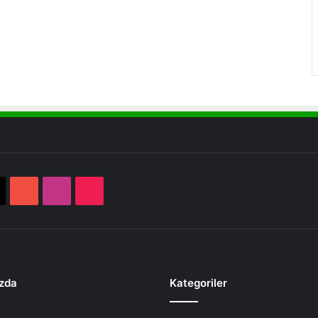
book
X
YouTube
Instagram
TikTok
zda
Kategoriler