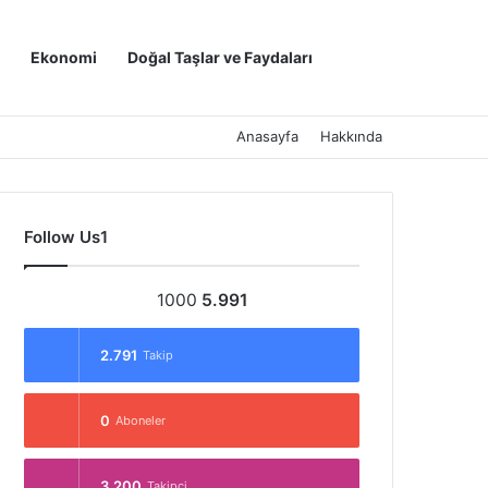
Kayıt Ol
Arama yap ..
Ekonomi
Doğal Taşlar ve Faydaları
Anasayfa
Hakkında
Follow Us1
1000
5.991
2.791
Takip
0
Aboneler
3.200
Takipçi