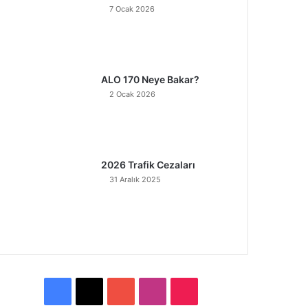
7 Ocak 2026
ALO 170 Neye Bakar?
2 Ocak 2026
2026 Trafik Cezaları
31 Aralık 2025
F
X
Y
I
T