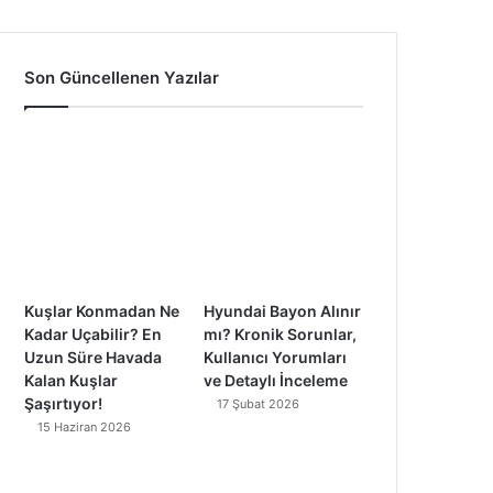
a
o
n
i
c
u
s
k
Son Güncellenen Yazılar
e
T
t
T
b
u
a
o
o
b
g
k
o
e
r
k
a
Kuşlar Konmadan Ne
Hyundai Bayon Alınır
m
Kadar Uçabilir? En
mı? Kronik Sorunlar,
Uzun Süre Havada
Kullanıcı Yorumları
Kalan Kuşlar
ve Detaylı İnceleme
Şaşırtıyor!
17 Şubat 2026
15 Haziran 2026