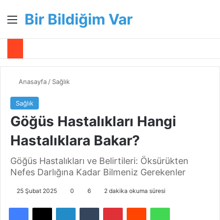
Bir Bildiğim Var
Menü
A
Anasayfa
/
Sağlık
Sağlık
Göğüs Hastalıkları Hangi
Hastalıklara Bakar?
Göğüs Hastalıkları ve Belirtileri: Öksürükten
Nefes Darlığına Kadar Bilmeniz Gerekenler
25 Şubat 2025
0
6
2 dakika okuma süresi
Facebook
X
LinkedIn
Tumblr
Pinterest
Reddit
WhatsApp