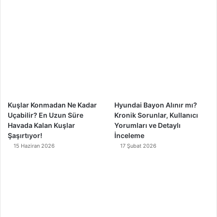
b
u
a
o
o
b
g
k
o
e
r
k
a
m
Kuşlar Konmadan Ne Kadar
Hyundai Bayon Alınır mı?
Uçabilir? En Uzun Süre
Kronik Sorunlar, Kullanıcı
Havada Kalan Kuşlar
Yorumları ve Detaylı
Şaşırtıyor!
İnceleme
15 Haziran 2026
17 Şubat 2026