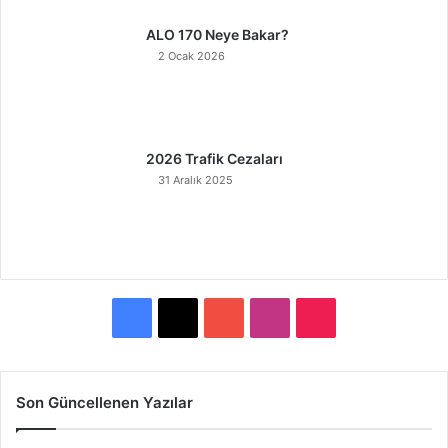
ALO 170 Neye Bakar?
2 Ocak 2026
2026 Trafik Cezaları
31 Aralık 2025
F
X
Y
I
T
a
o
n
i
c
u
s
k
Son Güncellenen Yazılar
e
T
t
T