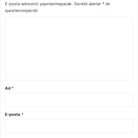
E-posta adresiniz yayınlanmayacak.
Gerekli alanlar
*
ile
işaretlenmişlerdir
Y
o
r
u
m
*
Ad
*
E-posta
*