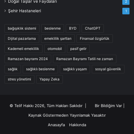
Doğal Taşlar ve Faydaları
2
Şehir Hastaneleri
1
bağışıklık sistemi
beslenme
BYD
ChatGPT
Dijital pazarlama
emeklilik şartları
Finansal özgürlük
Kademeli emeklilik
otomobil
pasif gelir
Ramazan bayramı 2024
Ramazan Bayramı Tatili ne zaman
sağlık
sağlıklı beslenme
sağlıklı yaşam
sosyal güvenlik
stres yönetimi
Yapay Zeka
© Telif Hakkı 2026, Tüm Hakları Saklıdır |
Bir Bildiğim Var
|
Kaynak Göstermeden Yayınlamak Yasaktır
Anasayfa
Hakkında