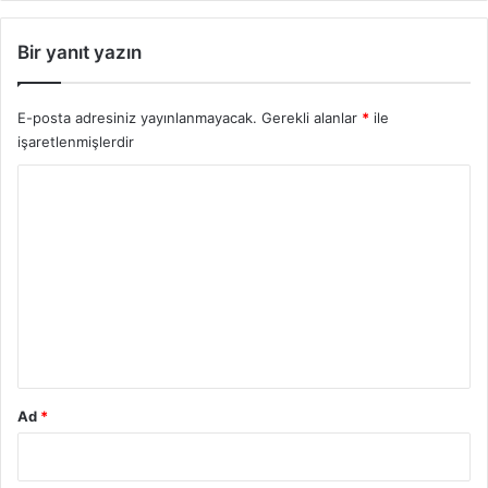
Bir yanıt yazın
E-posta adresiniz yayınlanmayacak.
Gerekli alanlar
*
ile
işaretlenmişlerdir
Y
o
r
u
m
*
Ad
*