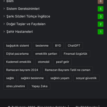
Bilim
6
Sistem Gereksinimleri
5
Şarkı Sözleri Türkçe İngilizce
3
Doğal Taşlar ve Faydaları
2
Şehir Hastaneleri
1
bağışıklık sistemi
beslenme
BYD
ChatGPT
Dijital pazarlama
emeklilik şartları
Finansal özgürlük
Kademeli emeklilik
otomobil
pasif gelir
Ramazan bayramı 2024
Ramazan Bayramı Tatili ne zaman
sağlık
sağlıklı beslenme
sağlıklı yaşam
sosyal güvenlik
stres yönetimi
Yapay Zeka