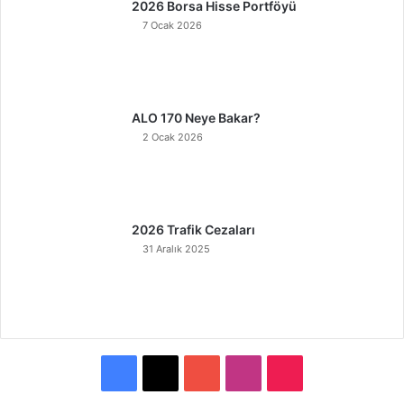
2026 Borsa Hisse Portföyü
7 Ocak 2026
ALO 170 Neye Bakar?
2 Ocak 2026
2026 Trafik Cezaları
31 Aralık 2025
F
X
Y
I
T