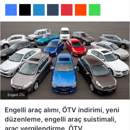
Facebook
X
LinkedIn
Tumblr
Pinterest
Reddit
WhatsApp
Engelli Ötv
Engelli araç alımı, ÖTV indirimi, yeni
düzenleme, engelli araç suistimali,
araç vergilendirme, ÖTV