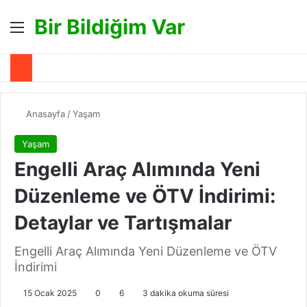
Bir Bildiğim Var
Menü
A
Anasayfa
/
Yaşam
Yaşam
Engelli Araç Alımında Yeni
Düzenleme ve ÖTV İndirimi:
Detaylar ve Tartışmalar
Engelli Araç Alımında Yeni Düzenleme ve ÖTV
İndirimi
15 Ocak 2025
0
6
3 dakika okuma süresi