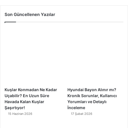
a
o
n
i
c
u
s
k
Son Güncellenen Yazılar
e
T
t
T
b
u
a
o
o
b
g
k
o
e
r
k
a
m
Kuşlar Konmadan Ne Kadar
Hyundai Bayon Alınır mı?
Uçabilir? En Uzun Süre
Kronik Sorunlar, Kullanıcı
Havada Kalan Kuşlar
Yorumları ve Detaylı
Şaşırtıyor!
İnceleme
15 Haziran 2026
17 Şubat 2026