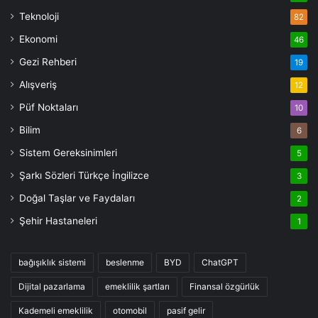
Teknoloji
82
Ekonomi
46
Gezi Rehberi
19
Alışveriş
12
Püf Noktaları
10
Bilim
6
Sistem Gereksinimleri
5
Şarkı Sözleri Türkçe İngilizce
3
Doğal Taşlar ve Faydaları
2
Şehir Hastaneleri
1
bağışıklık sistemi
beslenme
BYD
ChatGPT
Dijital pazarlama
emeklilik şartları
Finansal özgürlük
Kademeli emeklilik
otomobil
pasif gelir