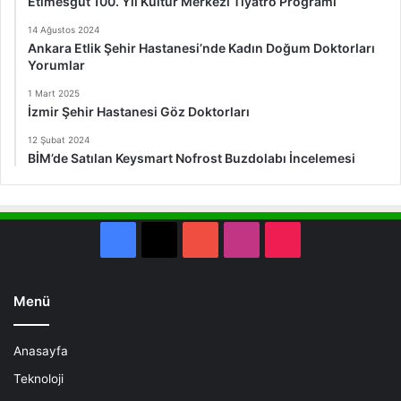
Etimesgut 100. Yıl Kültür Merkezi Tiyatro Programı
14 Ağustos 2024
Ankara Etlik Şehir Hastanesi’nde Kadın Doğum Doktorları
Yorumlar
1 Mart 2025
İzmir Şehir Hastanesi Göz Doktorları
12 Şubat 2024
BİM’de Satılan Keysmart Nofrost Buzdolabı İncelemesi
Facebook
X
YouTube
Instagram
TikTok
Menü
Anasayfa
Teknoloji