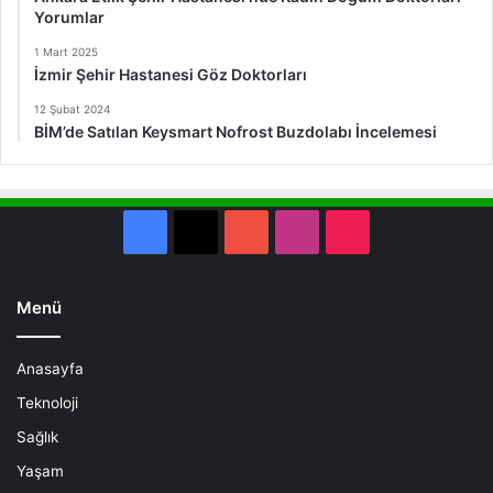
Yorumlar
1 Mart 2025
İzmir Şehir Hastanesi Göz Doktorları
12 Şubat 2024
BİM’de Satılan Keysmart Nofrost Buzdolabı İncelemesi
Facebook
X
YouTube
Instagram
TikTok
Menü
Anasayfa
Teknoloji
Sağlık
Yaşam