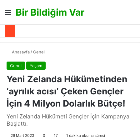
Bir Bildiğim Var
Menü
A
Anasayfa
/
Genel
Genel
Yaşam
Yeni Zelanda Hükümetinden
‘ayrılık acısı’ Çeken Gençler
İçin 4 Milyon Dolarlık Bütçe!
Yeni Zelanda Hükümeti Gençler İçin Kampanya
Başlattı.
29 Mart 2023
0
17
1 dakika okuma süresi