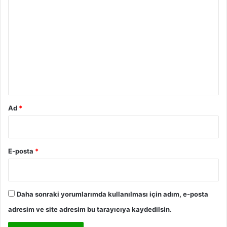
o
r
u
m
*
Ad
*
E-posta
*
Daha sonraki yorumlarımda kullanılması için adım, e-posta
adresim ve site adresim bu tarayıcıya kaydedilsin.