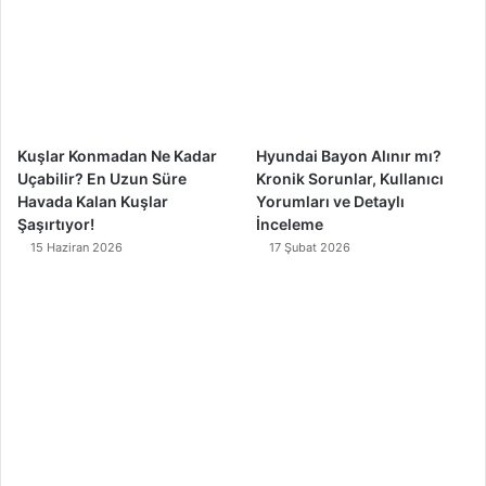
o
e
r
k
a
m
Kuşlar Konmadan Ne Kadar
Hyundai Bayon Alınır mı?
Uçabilir? En Uzun Süre
Kronik Sorunlar, Kullanıcı
Havada Kalan Kuşlar
Yorumları ve Detaylı
Şaşırtıyor!
İnceleme
15 Haziran 2026
17 Şubat 2026