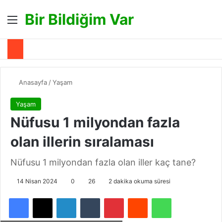
Bir Bildiğim Var
Menü
A
Anasayfa
/
Yaşam
Yaşam
Nüfusu 1 milyondan fazla
olan illerin sıralaması
Nüfusu 1 milyondan fazla olan iller kaç tane?
14 Nisan 2024
0
26
2 dakika okuma süresi
Facebook
X
LinkedIn
Tumblr
Pinterest
Reddit
WhatsApp