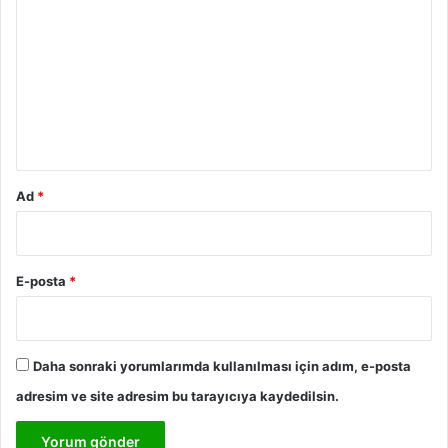
o
r
u
m
*
Ad
*
E-posta
*
Daha sonraki yorumlarımda kullanılması için adım, e-posta
adresim ve site adresim bu tarayıcıya kaydedilsin.