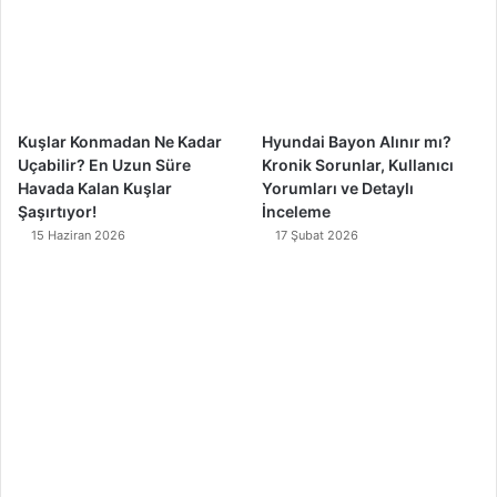
o
e
r
k
a
m
Kuşlar Konmadan Ne Kadar
Hyundai Bayon Alınır mı?
Uçabilir? En Uzun Süre
Kronik Sorunlar, Kullanıcı
Havada Kalan Kuşlar
Yorumları ve Detaylı
Şaşırtıyor!
İnceleme
15 Haziran 2026
17 Şubat 2026