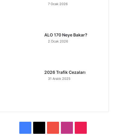
7 Ocak 2026
ALO 170 Neye Bakar?
2 Ocak 2026
2026 Trafik Cezaları
31 Aralık 2025
F
X
Y
I
T