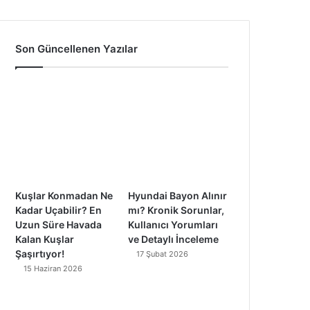
a
o
n
i
c
u
s
k
Son Güncellenen Yazılar
e
T
t
T
b
u
a
o
o
b
g
k
o
e
r
k
a
Kuşlar Konmadan Ne
Hyundai Bayon Alınır
m
Kadar Uçabilir? En
mı? Kronik Sorunlar,
Uzun Süre Havada
Kullanıcı Yorumları
Kalan Kuşlar
ve Detaylı İnceleme
Şaşırtıyor!
17 Şubat 2026
15 Haziran 2026