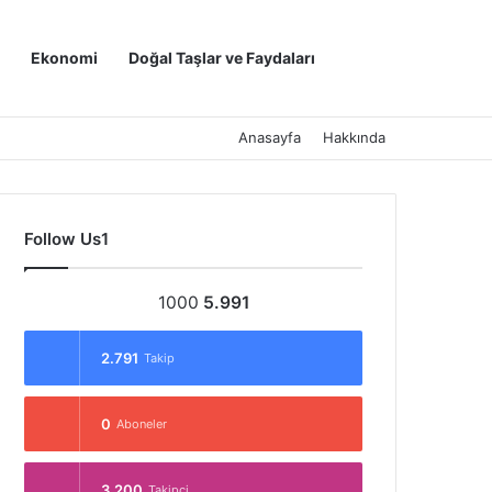
Kayıt Ol
Arama yap ..
Ekonomi
Doğal Taşlar ve Faydaları
Anasayfa
Hakkında
Follow Us1
1000
5.991
2.791
Takip
0
Aboneler
3.200
Takipçi