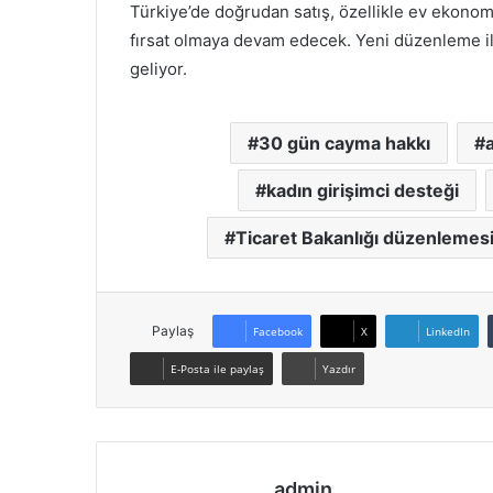
Türkiye’de doğrudan satış, özellikle ev ekonomi
fırsat olmaya devam edecek. Yeni düzenleme ile
geliyor.
30 gün cayma hakkı
kadın girişimci desteği
Ticaret Bakanlığı düzenlemes
Paylaş
Facebook
X
LinkedIn
E-Posta ile paylaş
Yazdır
admin