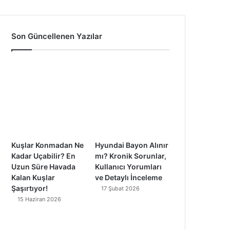
a
o
n
i
c
u
s
k
Son Güncellenen Yazılar
e
T
t
T
b
u
a
o
o
b
g
k
o
e
r
k
a
Kuşlar Konmadan Ne
Hyundai Bayon Alınır
m
Kadar Uçabilir? En
mı? Kronik Sorunlar,
Uzun Süre Havada
Kullanıcı Yorumları
Kalan Kuşlar
ve Detaylı İnceleme
Şaşırtıyor!
17 Şubat 2026
15 Haziran 2026