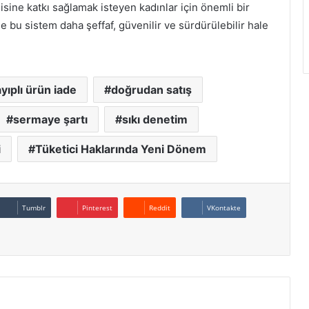
sine katkı sağlamak isteyen kadınlar için önemli bir
 bu sistem daha şeffaf, güvenilir ve sürdürülebilir hale
ayıplı ürün iade
doğrudan satış
sermaye şartı
sıkı denetim
i
Tüketici Haklarında Yeni Dönem
Tumblr
Pinterest
Reddit
VKontakte