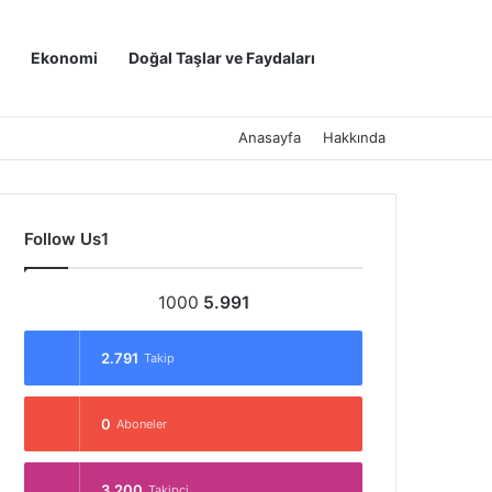
Kayıt Ol
Arama yap ..
Ekonomi
Doğal Taşlar ve Faydaları
Anasayfa
Hakkında
Follow Us1
1000
5.991
2.791
Takip
0
Aboneler
3.200
Takipçi