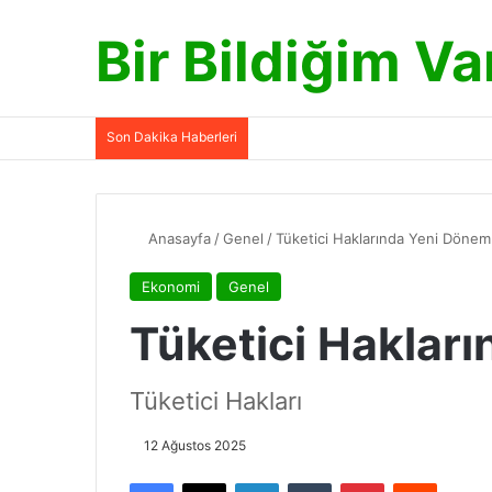
Bir Bildiğim Va
Son Dakika Haberleri
Anasayfa
/
Genel
/
Tüketici Haklarında Yeni Dönem
Ekonomi
Genel
Tüketici Haklar
Tüketici Hakları
12 Ağustos 2025
Facebook
X
LinkedIn
Tumblr
Pinterest
Reddit