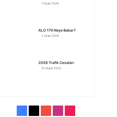
7 Ocak 2026
ALO 170 Neye Bakar?
2 Ocak 2026
2026 Trafik Cezaları
31 Aralık 2025
F
X
Y
I
T