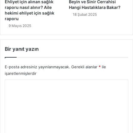
Ehliyet için alınan sağlık
Beyin ve Sinir Cerrahisi
raporu nasıl alınır? Aile
Hangi Hastalıklara Bakar?
hekimi ehliyet için sağlık
18 Şubat 2025
raporu
9 Mayıs 2025
Bir yanıt yazın
E-posta adresiniz yayınlanmayacak.
Gerekli alanlar
*
ile
işaretlenmişlerdir
Y
o
r
u
m
*