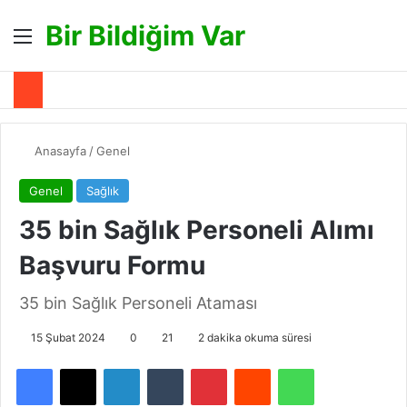
Bir Bildiğim Var
Menü
A
Anasayfa
/
Genel
Genel
Sağlık
35 bin Sağlık Personeli Alımı
Başvuru Formu
35 bin Sağlık Personeli Ataması
15 Şubat 2024
0
21
2 dakika okuma süresi
Facebook
X
LinkedIn
Tumblr
Pinterest
Reddit
WhatsApp