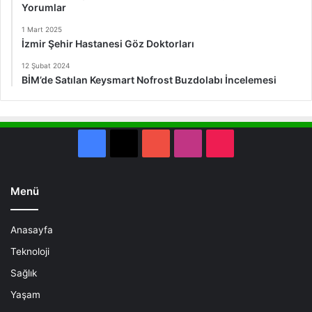
Yorumlar
1 Mart 2025
İzmir Şehir Hastanesi Göz Doktorları
12 Şubat 2024
BİM’de Satılan Keysmart Nofrost Buzdolabı İncelemesi
Facebook
X
YouTube
Instagram
TikTok
Menü
Anasayfa
Teknoloji
Sağlık
Yaşam