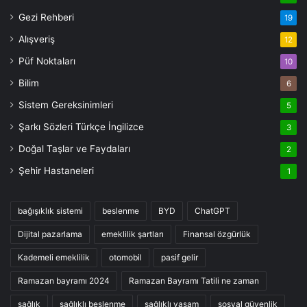
Gezi Rehberi
19
Alışveriş
12
Püf Noktaları
10
Bilim
6
Sistem Gereksinimleri
5
Şarkı Sözleri Türkçe İngilizce
3
Doğal Taşlar ve Faydaları
2
Şehir Hastaneleri
1
bağışıklık sistemi
beslenme
BYD
ChatGPT
Dijital pazarlama
emeklilik şartları
Finansal özgürlük
Kademeli emeklilik
otomobil
pasif gelir
Ramazan bayramı 2024
Ramazan Bayramı Tatili ne zaman
sağlık
sağlıklı beslenme
sağlıklı yaşam
sosyal güvenlik