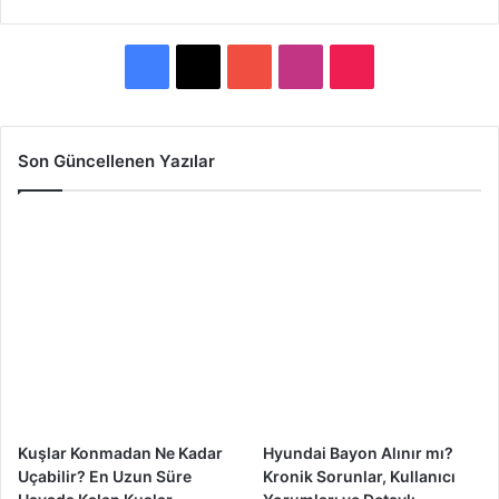
F
X
Y
I
T
a
o
n
i
c
u
s
k
Son Güncellenen Yazılar
e
T
t
T
b
u
a
o
o
b
g
k
o
e
r
k
a
m
Kuşlar Konmadan Ne Kadar
Hyundai Bayon Alınır mı?
Uçabilir? En Uzun Süre
Kronik Sorunlar, Kullanıcı