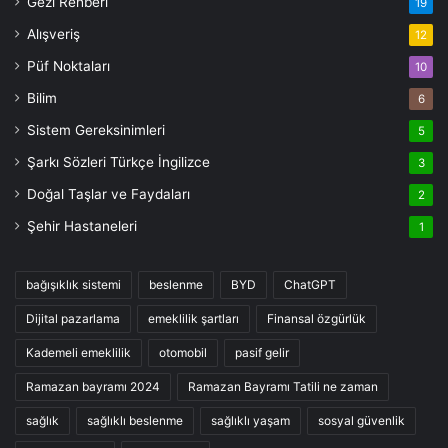
Gezi Rehberi
19
Alışveriş
12
Püf Noktaları
10
Bilim
6
Sistem Gereksinimleri
5
Şarkı Sözleri Türkçe İngilizce
3
Doğal Taşlar ve Faydaları
2
Şehir Hastaneleri
1
bağışıklık sistemi
beslenme
BYD
ChatGPT
Dijital pazarlama
emeklilik şartları
Finansal özgürlük
Kademeli emeklilik
otomobil
pasif gelir
Ramazan bayramı 2024
Ramazan Bayramı Tatili ne zaman
sağlık
sağlıklı beslenme
sağlıklı yaşam
sosyal güvenlik