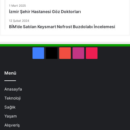
1 Mart 2025
İzmir Şehir Hastanesi Göz Doktorları
12 Şubat 2024
BİM’de Satılan Keysmart Nofrost Buzdolabı İncelemesi
Facebook
X
YouTube
Instagram
TikTok
Menü
Anasayfa
Teknoloji
Sağlık
Yaşam
Alışveriş