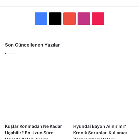
F
X
Y
I
T
a
o
n
i
c
u
s
k
Son Güncellenen Yazılar
e
T
t
T
b
u
a
o
o
b
g
k
o
e
r
k
a
m
Kuşlar Konmadan Ne Kadar
Hyundai Bayon Alınır mı?
Uçabilir? En Uzun Süre
Kronik Sorunlar, Kullanıcı