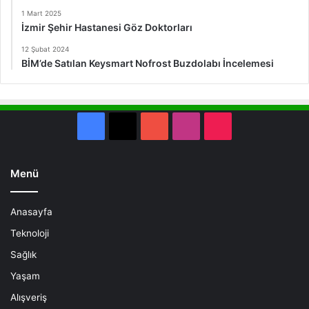
1 Mart 2025
İzmir Şehir Hastanesi Göz Doktorları
12 Şubat 2024
BİM’de Satılan Keysmart Nofrost Buzdolabı İncelemesi
Facebook
X
YouTube
Instagram
TikTok
Menü
Anasayfa
Teknoloji
Sağlık
Yaşam
Alışveriş