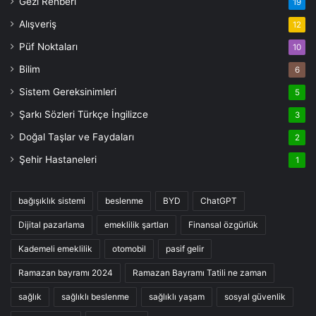
Gezi Rehberi
19
Alışveriş
12
Püf Noktaları
10
Bilim
6
Sistem Gereksinimleri
5
Şarkı Sözleri Türkçe İngilizce
3
Doğal Taşlar ve Faydaları
2
Şehir Hastaneleri
1
bağışıklık sistemi
beslenme
BYD
ChatGPT
Dijital pazarlama
emeklilik şartları
Finansal özgürlük
Kademeli emeklilik
otomobil
pasif gelir
Ramazan bayramı 2024
Ramazan Bayramı Tatili ne zaman
sağlık
sağlıklı beslenme
sağlıklı yaşam
sosyal güvenlik