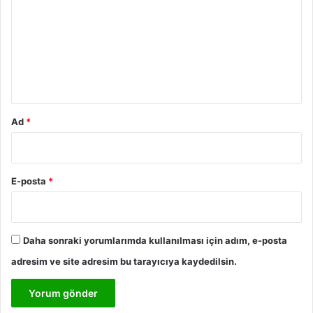
r
u
m
*
Ad
*
E-posta
*
Daha sonraki yorumlarımda kullanılması için adım, e-posta
adresim ve site adresim bu tarayıcıya kaydedilsin.