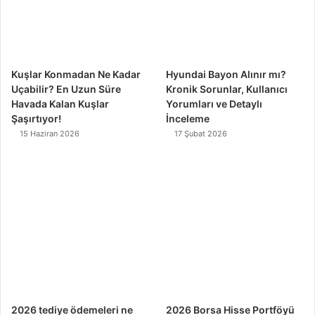
k
a
m
Kuşlar Konmadan Ne Kadar
Hyundai Bayon Alınır mı?
Uçabilir? En Uzun Süre
Kronik Sorunlar, Kullanıcı
Havada Kalan Kuşlar
Yorumları ve Detaylı
Şaşırtıyor!
İnceleme
15 Haziran 2026
17 Şubat 2026
2026 tediye ödemeleri ne
2026 Borsa Hisse Portföyü