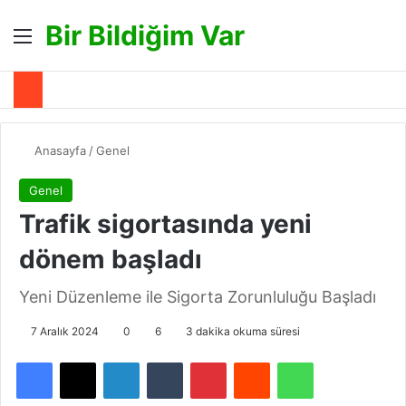
Bir Bildiğim Var
Menü
A
Anasayfa
/
Genel
Genel
Trafik sigortasında yeni
dönem başladı
Yeni Düzenleme ile Sigorta Zorunluluğu Başladı
7 Aralık 2024
0
6
3 dakika okuma süresi
Facebook
X
LinkedIn
Tumblr
Pinterest
Reddit
WhatsApp