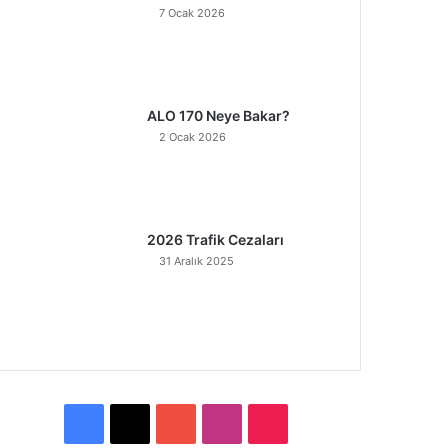
7 Ocak 2026
ALO 170 Neye Bakar?
2 Ocak 2026
2026 Trafik Cezaları
31 Aralık 2025
F
X
Y
I
T