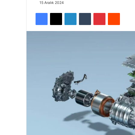
15 Aralık 2024
Facebook
X
LinkedIn
Tumblr
Pinterest
Reddit