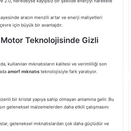
ve 2.0, neredeyse kayıpsız bir şekilde enerjiyi harekete
ayesinde aracın menzili artar ve enerji maliyetleri
çevre için büyük bir avantajdır.
 Motor Teknolojisinde Gizli
a, kullanılan mıknatısların kalitesi ve verimliliği son
rada
amorf mıknatıs
teknolojisiyle fark yaratıyor.
zenli bir kristal yapıya sahip olmayan anlamına gelir. Bu
atısın geleneksel malzemelerden daha etkili çalışmasını
lar, geleneksel mıknatıslardan çok daha güçlüdür ve