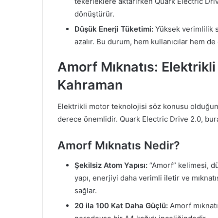
tekerleklere aktarırken Quark Electric Dri
dönüştürür.
Düşük Enerji Tüketimi:
Yüksek verimlilik s
azalır. Bu durum, hem kullanıcılar hem de 
Amorf Mıknatıs: Elektrikli
Kahraman
Elektrikli motor teknolojisi söz konusu olduğund
derece önemlidir. Quark Electric Drive 2.0, bu
Amorf Mıknatıs Nedir?
Şekilsiz Atom Yapısı:
“Amorf” kelimesi, dü
yapı, enerjiyi daha verimli iletir ve mıkn
sağlar.
20 ila 100 Kat Daha Güçlü:
Amorf mıknatıs