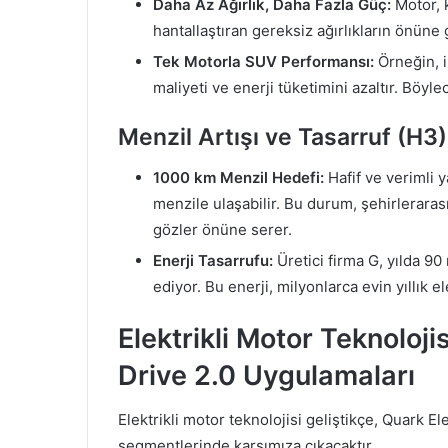
Daha Az Ağırlık, Daha Fazla Güç:
Motor, k
hantallaştıran gereksiz ağırlıkların önüne
Tek Motorla SUV Performansı:
Örneğin, i
maliyeti ve enerji tüketimini azaltır. Böyle
Menzil Artışı ve Tasarruf (H3)
1000 km Menzil Hedefi:
Hafif ve verimli 
menzile ulaşabilir. Bu durum, şehirlerarası 
gözler önüne serer.
Enerji Tasarrufu:
Üretici firma G, yılda 90
ediyor. Bu enerji, milyonlarca evin yıllık e
Elektrikli Motor Teknoloji
Drive 2.0 Uygulamaları
Elektrikli motor teknolojisi geliştikçe, Quark Ele
segmentlerinde karşımıza çıkacaktır.