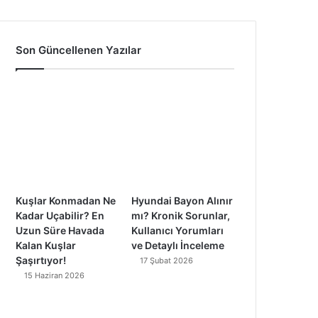
a
o
n
i
c
u
s
k
Son Güncellenen Yazılar
e
T
t
T
b
u
a
o
o
b
g
k
o
e
r
k
a
Kuşlar Konmadan Ne
Hyundai Bayon Alınır
m
Kadar Uçabilir? En
mı? Kronik Sorunlar,
Uzun Süre Havada
Kullanıcı Yorumları
Kalan Kuşlar
ve Detaylı İnceleme
Şaşırtıyor!
17 Şubat 2026
15 Haziran 2026