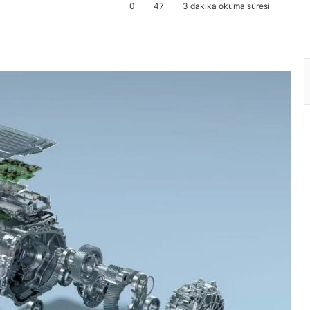
0
47
3 dakika okuma süresi