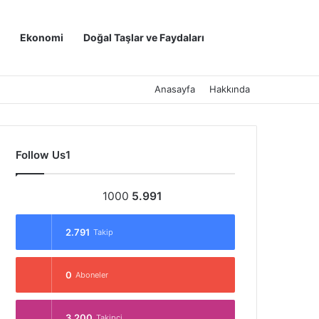
Kayıt Ol
Arama yap ..
Ekonomi
Doğal Taşlar ve Faydaları
Anasayfa
Hakkında
Follow Us1
1000
5.991
2.791
Takip
0
Aboneler
3.200
Takipçi