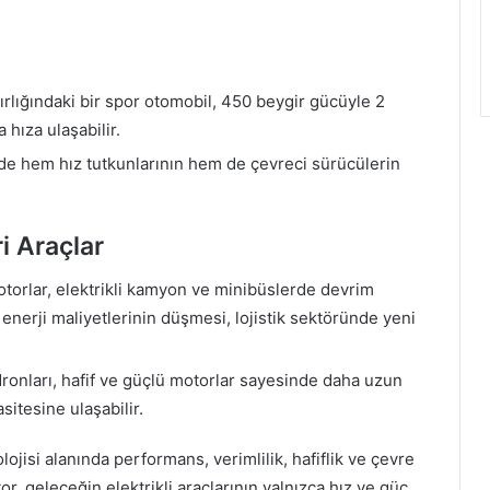
rlığındaki bir spor otomobil, 450 beygir gücüyle 2
 hıza ulaşabilir.
e hem hız tutkunlarının hem de çevreci sürücülerin
i Araçlar
otorlar, elektrikli kamyon ve minibüslerde devrim
 enerji maliyetlerinin düşmesi, lojistik sektöründe yeni
ronları, hafif ve güçlü motorlar sayesinde daha uzun
itesine ulaşabilir.
olojisi alanında performans, verimlilik, hafiflik ve çevre
or, geleceğin elektrikli araçlarının yalnızca hız ve güç