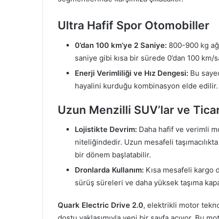
Ultra Hafif Spor Otomobiller
0’dan 100 km’ye 2 Saniye:
800-900 kg ağı
saniye gibi kısa bir sürede 0’dan 100 km/sa
Enerji Verimliliği ve Hız Dengesi:
Bu sayed
hayalini kurduğu kombinasyon elde edilir.
Uzun Menzilli SUV’lar ve Ticar
Lojistikte Devrim:
Daha hafif ve verimli m
niteliğindedir. Uzun mesafeli taşımacılıkta
bir dönem başlatabilir.
Dronlarda Kullanım:
Kısa mesafeli kargo d
sürüş süreleri ve daha yüksek taşıma kapas
Quark Electric Drive 2.0
, elektrikli motor tekn
dostu yaklaşımıyla yeni bir sayfa açıyor. Bu mot