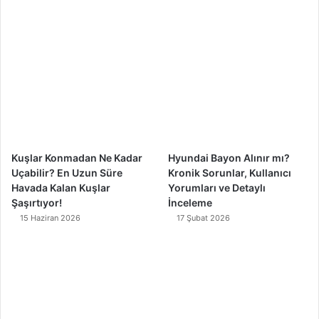
b
u
a
o
o
b
g
k
o
e
r
k
a
m
Kuşlar Konmadan Ne Kadar
Hyundai Bayon Alınır mı?
Uçabilir? En Uzun Süre
Kronik Sorunlar, Kullanıcı
Havada Kalan Kuşlar
Yorumları ve Detaylı
Şaşırtıyor!
İnceleme
15 Haziran 2026
17 Şubat 2026