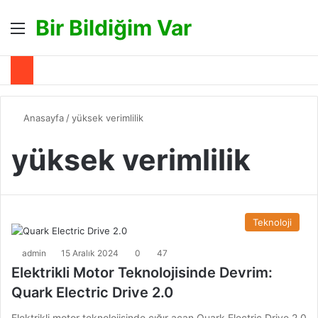
Bir Bildiğim Var
Menü
A
Anasayfa
/
yüksek verimlilik
yüksek verimlilik
Teknoloji
admin
15 Aralık 2024
0
47
Elektrikli Motor Teknolojisinde Devrim:
Quark Electric Drive 2.0
Elektrikli motor teknolojisinde çığır açan Quark Electric Drive 2.0