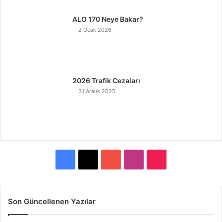
ALO 170 Neye Bakar?
2 Ocak 2026
2026 Trafik Cezaları
31 Aralık 2025
F
X
Y
I
T
a
o
n
i
c
u
s
k
Son Güncellenen Yazılar
e
T
t
T