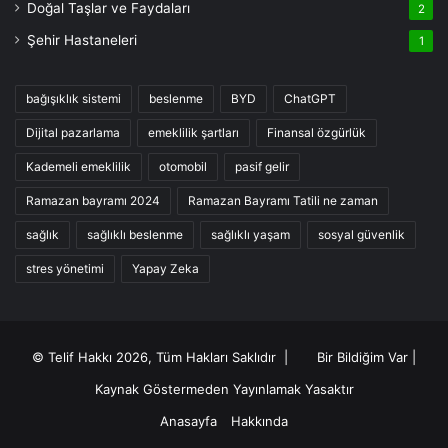
Doğal Taşlar ve Faydaları
2
Şehir Hastaneleri
1
bağışıklık sistemi
beslenme
BYD
ChatGPT
Dijital pazarlama
emeklilik şartları
Finansal özgürlük
Kademeli emeklilik
otomobil
pasif gelir
Ramazan bayramı 2024
Ramazan Bayramı Tatili ne zaman
sağlık
sağlıklı beslenme
sağlıklı yaşam
sosyal güvenlik
stres yönetimi
Yapay Zeka
© Telif Hakkı 2026, Tüm Hakları Saklıdır |
Bir Bildiğim Var
|
Kaynak Göstermeden Yayınlamak Yasaktır
Anasayfa
Hakkında