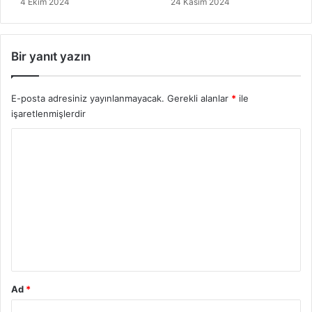
4 Ekim 2024
24 Kasım 2024
Bir yanıt yazın
E-posta adresiniz yayınlanmayacak.
Gerekli alanlar
*
ile
işaretlenmişlerdir
Y
o
r
u
m
*
Ad
*