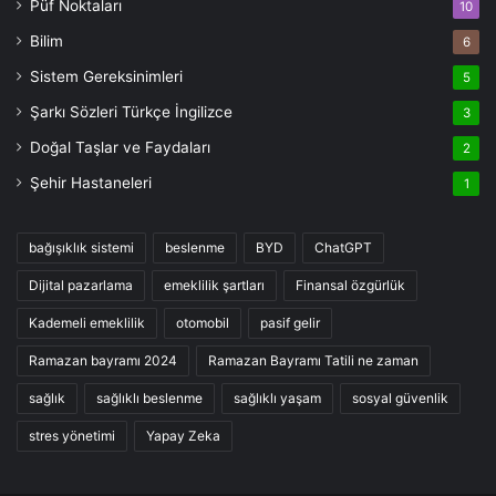
Püf Noktaları
10
Bilim
6
Sistem Gereksinimleri
5
Şarkı Sözleri Türkçe İngilizce
3
Doğal Taşlar ve Faydaları
2
Şehir Hastaneleri
1
bağışıklık sistemi
beslenme
BYD
ChatGPT
Dijital pazarlama
emeklilik şartları
Finansal özgürlük
Kademeli emeklilik
otomobil
pasif gelir
Ramazan bayramı 2024
Ramazan Bayramı Tatili ne zaman
sağlık
sağlıklı beslenme
sağlıklı yaşam
sosyal güvenlik
stres yönetimi
Yapay Zeka