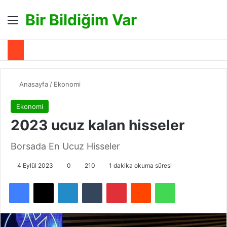
Bir Bildiğim Var
Menü
A
Anasayfa
/
Ekonomi
Ekonomi
2023 ucuz kalan hisseler
Borsada En Ucuz Hisseler
4 Eylül 2023
0
210
1 dakika okuma süresi
Facebook
X
LinkedIn
Tumblr
Pinterest
Reddit
WhatsApp