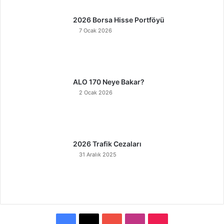
2026 Borsa Hisse Portföyü
7 Ocak 2026
ALO 170 Neye Bakar?
2 Ocak 2026
2026 Trafik Cezaları
31 Aralık 2025
F
X
Y
I
T