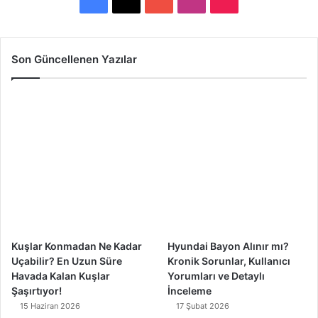
a
o
n
i
c
u
s
k
Son Güncellenen Yazılar
e
T
t
T
b
u
a
o
o
b
g
k
o
e
r
k
a
m
Kuşlar Konmadan Ne Kadar
Hyundai Bayon Alınır mı?
Uçabilir? En Uzun Süre
Kronik Sorunlar, Kullanıcı
Havada Kalan Kuşlar
Yorumları ve Detaylı
Şaşırtıyor!
İnceleme
15 Haziran 2026
17 Şubat 2026