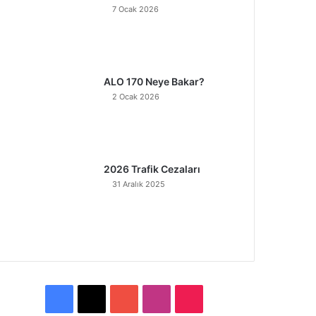
7 Ocak 2026
ALO 170 Neye Bakar?
2 Ocak 2026
2026 Trafik Cezaları
31 Aralık 2025
F
X
Y
I
T