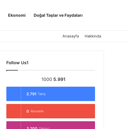
Kayıt Ol
Arama yap ..
Ekonomi
Doğal Taşlar ve Faydaları
Anasayfa
Hakkında
Follow Us1
1000
5.991
2.791
Takip
0
Aboneler
3.200
Takipçi