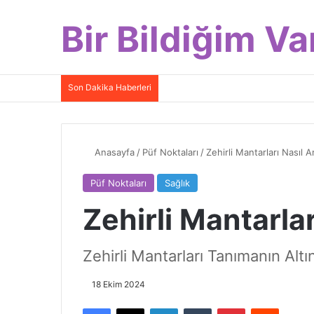
Bir Bildiğim Va
Son Dakika Haberleri
Anasayfa
/
Püf Noktaları
/
Zehirli Mantarları Nasıl A
Püf Noktaları
Sağlık
Zehirli Mantarlar
Zehirli Mantarları Tanımanın Altın
18 Ekim 2024
Facebook
X
LinkedIn
Tumblr
Pinterest
Reddit