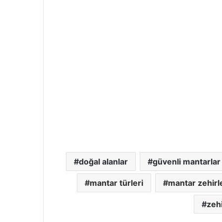
doğal alanlar
güvenli mantarlar
mantar türleri
mantar zehir
zehi