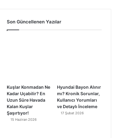
a
o
n
i
c
u
s
k
Son Güncellenen Yazılar
e
T
t
T
b
u
a
o
o
b
g
k
o
e
r
k
a
Kuşlar Konmadan Ne
Hyundai Bayon Alınır
m
Kadar Uçabilir? En
mı? Kronik Sorunlar,
Uzun Süre Havada
Kullanıcı Yorumları
Kalan Kuşlar
ve Detaylı İnceleme
Şaşırtıyor!
17 Şubat 2026
15 Haziran 2026