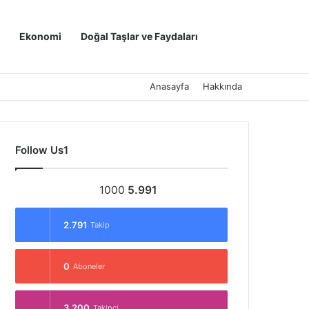
Kayıt Ol
Arama yap ..
Ekonomi
Doğal Taşlar ve Faydaları
Anasayfa
Hakkında
Follow Us1
1000
5.991
2.791
Takip
0
Aboneler
3.200
Takipçi