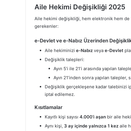
Aile Hekimi Değişikliği 2025
Aile hekimi değişikliği, hem elektronik hem de y
gerekenler:
e-Devlet ve e-Nabız Üzerinden Değişikli
Aile hekiminizi
e-Nabız
veya
e-Devlet
pla
Değişiklik talepleri:
Ayın 5’i ile 21’i arasında yapılan talep
Ayın 21’inden sonra yapılan talepler, s
Değişiklik gerçekleşene kadar talebinizi i
iptal edilemez.
Kısıtlamalar
Kayıtlı kişi sayısı
4.000’i aşan
bir aile hek
Aynı kişi,
3 ay içinde yalnızca 1 kez
aile h