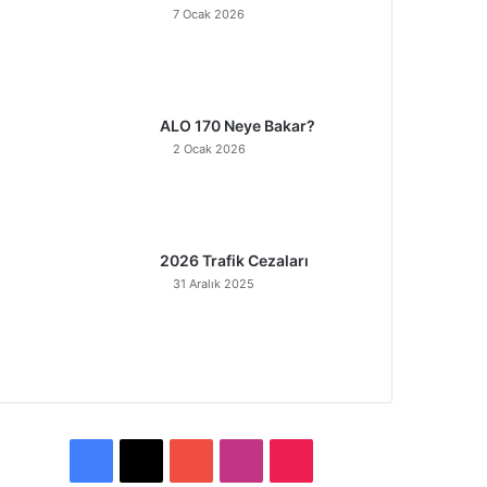
7 Ocak 2026
ALO 170 Neye Bakar?
2 Ocak 2026
2026 Trafik Cezaları
31 Aralık 2025
F
X
Y
I
T