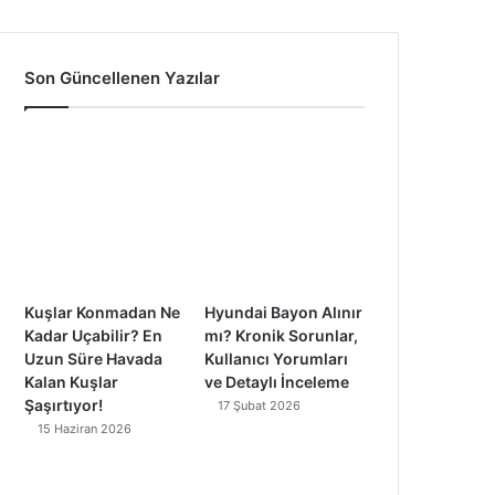
a
o
n
i
c
u
s
k
Son Güncellenen Yazılar
e
T
t
T
b
u
a
o
o
b
g
k
o
e
r
k
a
Kuşlar Konmadan Ne
Hyundai Bayon Alınır
m
Kadar Uçabilir? En
mı? Kronik Sorunlar,
Uzun Süre Havada
Kullanıcı Yorumları
Kalan Kuşlar
ve Detaylı İnceleme
Şaşırtıyor!
17 Şubat 2026
15 Haziran 2026