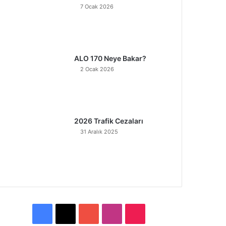
7 Ocak 2026
ALO 170 Neye Bakar?
2 Ocak 2026
2026 Trafik Cezaları
31 Aralık 2025
F
X
Y
I
T