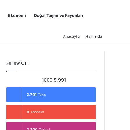
Kayıt Ol
Arama yap ..
Ekonomi
Doğal Taşlar ve Faydaları
Anasayfa
Hakkında
Follow Us1
1000
5.991
2.791
Takip
0
Aboneler
3.200
Takipçi