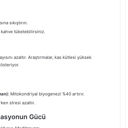
ına sıkıştırın.
 kahve tüketebilirsiniz.
ısını azaltır. Araştırmalar, kas kütlesi yüksek
gösteriyor.
man):
Mitokondriyal biyogenezi %40 artırır.
en stresi azaltır.
itasyonun Gücü