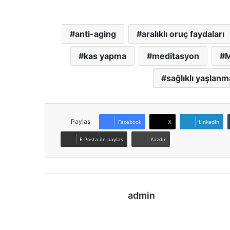
anti-aging
aralıklı oruç faydaları
kas yapma
meditasyon
M
sağlıklı yaşlanm
Paylaş
Facebook
X
LinkedIn
E-Posta ile paylaş
Yazdır
admin
We
Fa
Ins
b
ce
tag