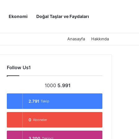
Kayıt Ol
Arama yap ..
Ekonomi
Doğal Taşlar ve Faydaları
Anasayfa
Hakkında
Follow Us1
1000
5.991
2.791
Takip
0
Aboneler
3.200
Takipçi