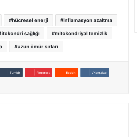
hücresel enerji
inflamasyon azaltma
itokondri sağlığı
mitokondriyal temizlik
a
uzun ömür sırları
Tumblr
Pinterest
Reddit
VKontakte