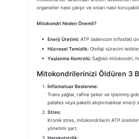
organeller nasıl çalışır ve onları nasıl koruyabil
Mitokondri Neden Önemli?
Enerji Üretimi:
ATP (adenozin trifosfat) ür
Hücresel Temizlik:
Otofaji sürecini tetikle
Yaşlanma Kontrolü:
Sağlıklı mitokondri, h
Mitokondrilerinizi Öldüren 3 
İnflamatuar Beslenme:
Trans yağlar, rafine şeker ve işlenmiş gıd
patates veya paketli atıştırmalıklar enerji sa
Stres:
Kronik stres, mitokondrilerin ATP üretimin
yönetimi şart.
Hareketsizlik: