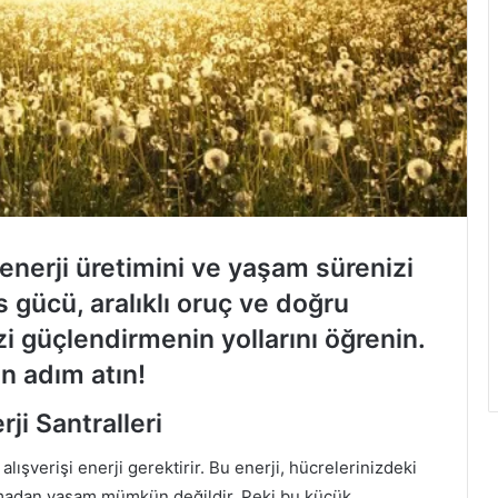
enerji üretimini ve yaşam sürenizi
s gücü, aralıklı oruç ve doğru
i güçlendirmenin yollarını öğrenin.
n adım atın!
ji Santralleri
şverişi enerji gerektirir. Bu enerji, hücrelerinizdeki
 olmadan yaşam mümkün değildir. Peki bu küçük