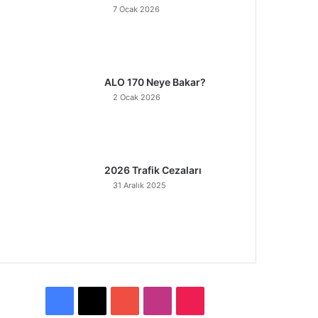
7 Ocak 2026
ALO 170 Neye Bakar?
2 Ocak 2026
2026 Trafik Cezaları
31 Aralık 2025
F
X
Y
I
T