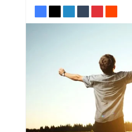
Facebook
X
LinkedIn
Tumblr
Pinterest
Reddit