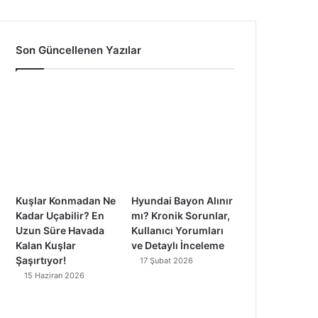
a
o
n
i
c
u
s
k
Son Güncellenen Yazılar
e
T
t
T
b
u
a
o
o
b
g
k
o
e
r
k
a
Kuşlar Konmadan Ne
Hyundai Bayon Alınır
m
Kadar Uçabilir? En
mı? Kronik Sorunlar,
Uzun Süre Havada
Kullanıcı Yorumları
Kalan Kuşlar
ve Detaylı İnceleme
Şaşırtıyor!
17 Şubat 2026
15 Haziran 2026