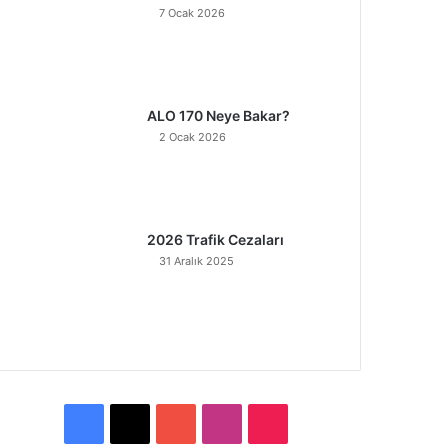
7 Ocak 2026
ALO 170 Neye Bakar?
2 Ocak 2026
2026 Trafik Cezaları
31 Aralık 2025
F
X
Y
I
T