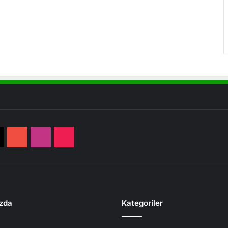
book
X
YouTube
Instagram
TikTok
zda
Kategoriler