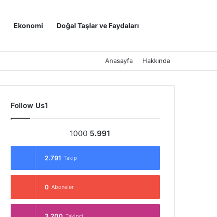
Kayıt Ol
Arama yap ..
Ekonomi
Doğal Taşlar ve Faydaları
Anasayfa
Hakkında
Follow Us1
1000
5.991
2.791
Takip
0
Aboneler
3.200
Takipçi