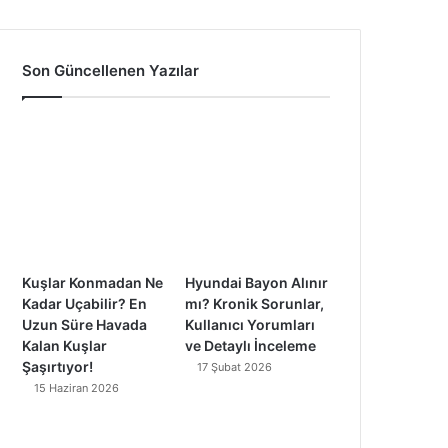
a
o
n
i
c
u
s
k
Son Güncellenen Yazılar
e
T
t
T
b
u
a
o
o
b
g
k
o
e
r
k
a
Kuşlar Konmadan Ne
Hyundai Bayon Alınır
m
Kadar Uçabilir? En
mı? Kronik Sorunlar,
Uzun Süre Havada
Kullanıcı Yorumları
Kalan Kuşlar
ve Detaylı İnceleme
Şaşırtıyor!
17 Şubat 2026
15 Haziran 2026