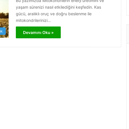
Bu yazımızda Mitokondrilerin enerji üretimini ve
yaşam sürenizi nasıl etkilediğini keşfedin. Kas
gücü, aralıklı oruç ve doğru beslenme ile
mitokondrilerinizi…
ık
Devamını Oku »