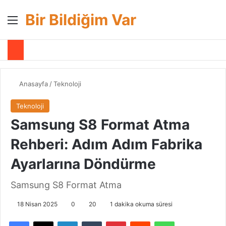
Bir Bildiğim Var
Menü
A
Anasayfa
/
Teknoloji
Teknoloji
Samsung S8 Format Atma
Rehberi: Adım Adım Fabrika
Ayarlarına Döndürme
Samsung S8 Format Atma
18 Nisan 2025
0
20
1 dakika okuma süresi
Facebook
X
LinkedIn
Tumblr
Pinterest
Reddit
WhatsApp