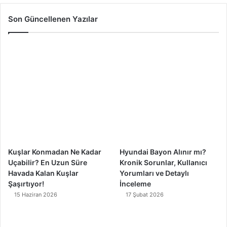
c
u
s
k
Son Güncellenen Yazılar
e
T
t
T
b
u
a
o
o
b
g
k
o
e
r
k
a
m
Kuşlar Konmadan Ne Kadar
Hyundai Bayon Alınır mı?
Uçabilir? En Uzun Süre
Kronik Sorunlar, Kullanıcı
Havada Kalan Kuşlar
Yorumları ve Detaylı
Şaşırtıyor!
İnceleme
15 Haziran 2026
17 Şubat 2026