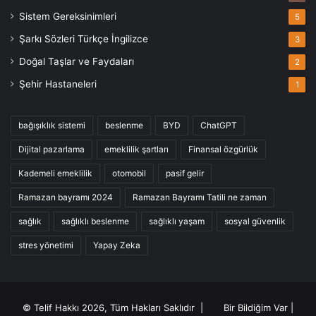
Sistem Gereksinimleri
5
Şarkı Sözleri Türkçe İngilizce
3
Doğal Taşlar ve Faydaları
2
Şehir Hastaneleri
1
bağışıklık sistemi
beslenme
BYD
ChatGPT
Dijital pazarlama
emeklilik şartları
Finansal özgürlük
Kademeli emeklilik
otomobil
pasif gelir
Ramazan bayramı 2024
Ramazan Bayramı Tatili ne zaman
sağlık
sağlıklı beslenme
sağlıklı yaşam
sosyal güvenlik
stres yönetimi
Yapay Zeka
© Telif Hakkı 2026, Tüm Hakları Saklıdır |
Bir Bildiğim Var
|