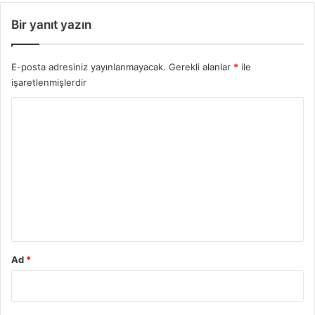
Bir yanıt yazın
E-posta adresiniz yayınlanmayacak.
Gerekli alanlar
*
ile
işaretlenmişlerdir
Y
o
r
u
m
*
Ad
*