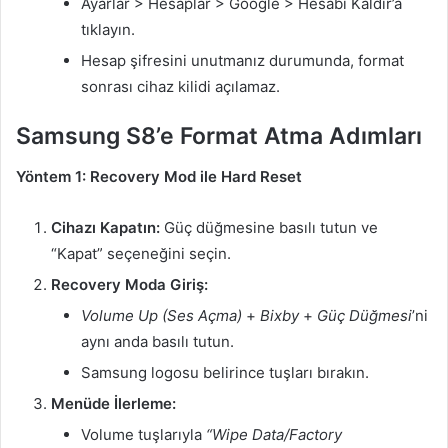
Ayarlar > Hesaplar > Google > Hesabı Kaldır’a
tıklayın.
Hesap şifresini unutmanız durumunda, format
sonrası cihaz kilidi açılamaz.
Samsung S8’e Format Atma Adımları
Yöntem 1: Recovery Mod ile Hard Reset
Cihazı Kapatın:
Güç düğmesine basılı tutun ve
“Kapat” seçeneğini seçin.
Recovery Moda Giriş:
Volume Up (Ses Açma)
+
Bixby
+
Güç Düğmesi
’ni
aynı anda basılı tutun.
Samsung logosu belirince tuşları bırakın.
Menüde İlerleme:
Volume tuşlarıyla
“Wipe Data/Factory