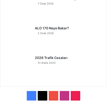
7 Ocak 2026
ALO 170 Neye Bakar?
2 Ocak 2026
2026 Trafik Cezaları
31 Aralık 2025
F
X
Y
I
T
a
o
n
i