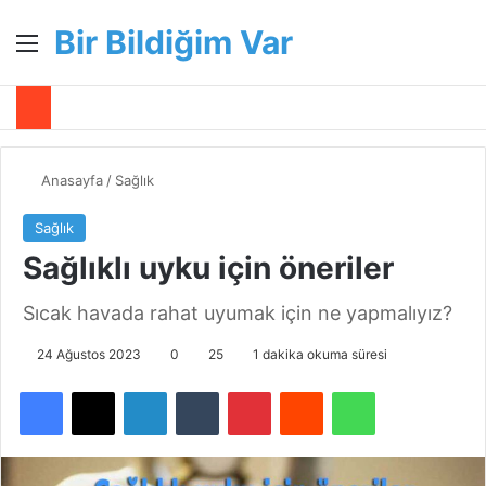
Bir Bildiğim Var
Menü
A
Anasayfa
/
Sağlık
Sağlık
Sağlıklı uyku için öneriler
Sıcak havada rahat uyumak için ne yapmalıyız?
24 Ağustos 2023
0
25
1 dakika okuma süresi
Facebook
X
LinkedIn
Tumblr
Pinterest
Reddit
WhatsApp