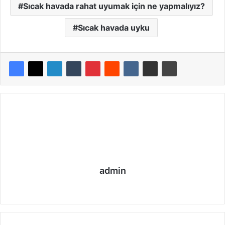
Sıcak havada rahat uyumak için ne yapmalıyız?
Sıcak havada uyku
admin
We
Fa
Ins
b
ce
tag
sit
bo
ra
esi
ok
m