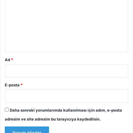
o
r
u
m
*
Ad
*
E-posta
*
Daha sonraki yorumlarımda kullanılması için adım, e-posta
adresim ve site adresim bu tarayıcıya kaydedilsin.