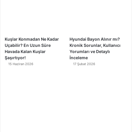
o
e
r
k
a
m
Kuşlar Konmadan Ne Kadar
Hyundai Bayon Alınır mı?
Uçabilir? En Uzun Süre
Kronik Sorunlar, Kullanıcı
Havada Kalan Kuşlar
Yorumları ve Detaylı
Şaşırtıyor!
İnceleme
15 Haziran 2026
17 Şubat 2026