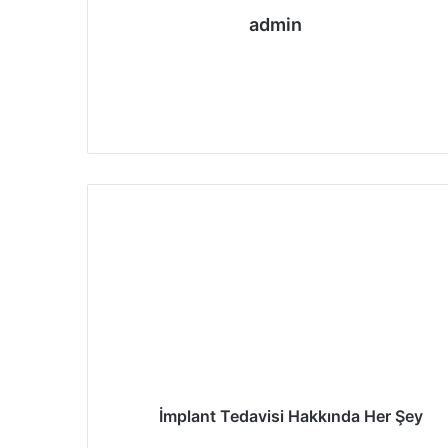
admin
We
Fa
Ins
b
ce
tag
sit
bo
ra
esi
ok
m
İmplant Tedavisi Hakkında Her Şey