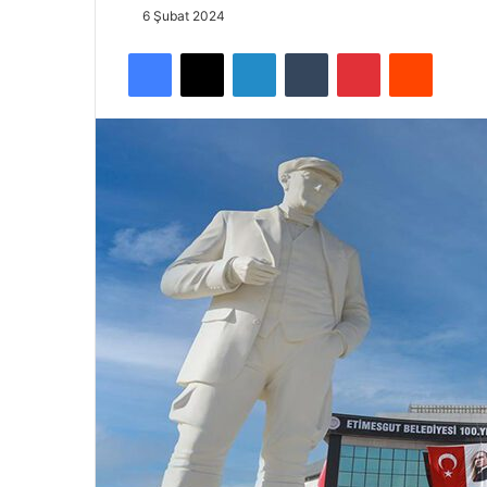
6 Şubat 2024
Facebook
X
LinkedIn
Tumblr
Pinterest
Reddit