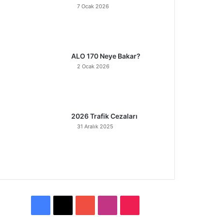
7 Ocak 2026
ALO 170 Neye Bakar?
2 Ocak 2026
2026 Trafik Cezaları
31 Aralık 2025
F
X
Y
I
T