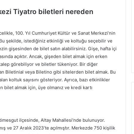
ezi Tiyatro biletleri nereden
ncelikle, 100. Yıl Cumhuriyet Kültür ve Sanat Merkezi’nin
 Bu şekilde, istediğiniz etkinliği ve koltuğu seçebilir ve
zin gişesinden de bilet satın alabilirsiniz. Gişe, hafta içi
asında açıktır. Ancak, gişeden bilet almak için erken
alep görebiliyor ve biletler tükeniyor. Bir diğer
n Biletinial veya Biletino gibi sitelerden bilet almak. Bu
e kalan koltuk sayısını gösteriyor. Ayrıca, bazı etkinlikler
den bilet almak için, üye olmanız ve kredi kartı
timesgut ilçesinde, Altay Mahallesi’nde bulunuyor.
ış ve 27 Aralık 2023’te açılmıştır. Merkezde 750 kişilik