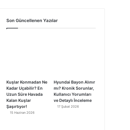
a
o
n
i
c
u
s
k
Son Güncellenen Yazılar
e
T
t
T
b
u
a
o
o
b
g
k
o
e
r
k
a
Kuşlar Konmadan Ne
Hyundai Bayon Alınır
m
Kadar Uçabilir? En
mı? Kronik Sorunlar,
Uzun Süre Havada
Kullanıcı Yorumları
Kalan Kuşlar
ve Detaylı İnceleme
Şaşırtıyor!
17 Şubat 2026
15 Haziran 2026