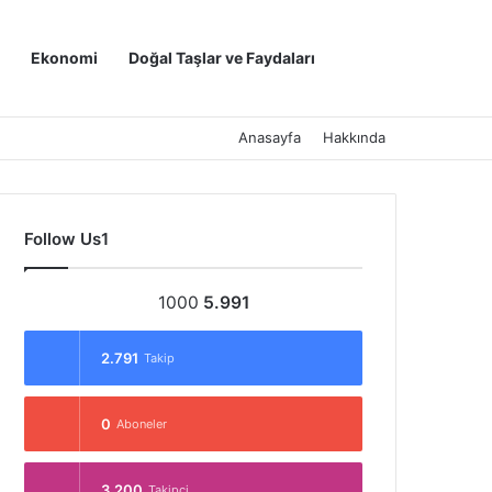
Kayıt Ol
Arama yap ..
Ekonomi
Doğal Taşlar ve Faydaları
Anasayfa
Hakkında
Follow Us1
1000
5.991
2.791
Takip
0
Aboneler
3.200
Takipçi