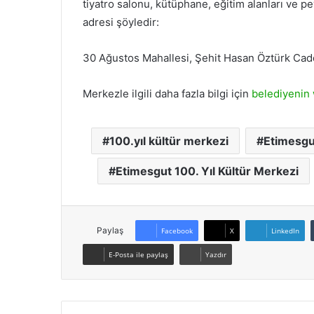
tiyatro salonu, kütüphane, eğitim alanları ve p
adresi şöyledir:
30 Ağustos Mahallesi, Şehit Hasan Öztürk Cad
Merkezle ilgili daha fazla bilgi için
belediyenin 
100.yıl kültür merkezi
Etimesgu
Etimesgut 100. Yıl Kültür Merkezi
Paylaş
Facebook
X
LinkedIn
E-Posta ile paylaş
Yazdır