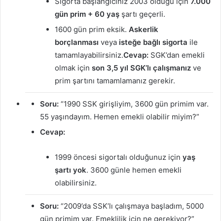
Sigorta başlangıcınız 2003 olduğu için
7.000
gün prim + 60 yaş
şartı geçerli.
1600 gün prim eksik.
Askerlik
borçlanması
veya
isteğe bağlı sigorta
ile
tamamlayabilirsiniz.
Cevap:
SGK’dan emekli
olmak için
son 3,5 yıl SGK’lı çalışmanız
ve
prim şartını tamamlamanız gerekir.
Soru:
“1990 SSK girişliyim, 3600 gün primim var.
55 yaşındayım. Hemen emekli olabilir miyim?”
Cevap:
1999 öncesi sigortalı olduğunuz için
yaş
şartı yok
. 3600 günle hemen emekli
olabilirsiniz.
Soru:
“2009’da SSK’lı çalışmaya başladım, 5000
gün primim var. Emeklilik için ne gerekiyor?”