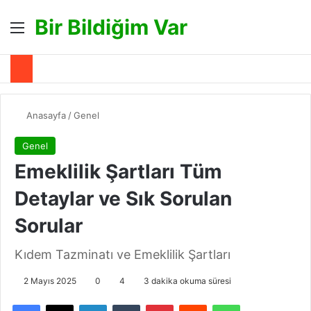
Bir Bildiğim Var
Menü
A
Anasayfa
/
Genel
Genel
Emeklilik Şartları Tüm
Detaylar ve Sık Sorulan
Sorular
Kıdem Tazminatı ve Emeklilik Şartları
2 Mayıs 2025
0
4
3 dakika okuma süresi
Facebook
X
LinkedIn
Tumblr
Pinterest
Reddit
WhatsApp