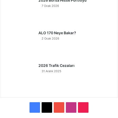
2026 Borsa Hisse Portföyü
7 Ocak 2026
ALO 170 Neye Bakar?
2 Ocak 2026
2026 Trafik Cezaları
31 Aralık 2025
F
X
Y
I
T
a
o
n
i