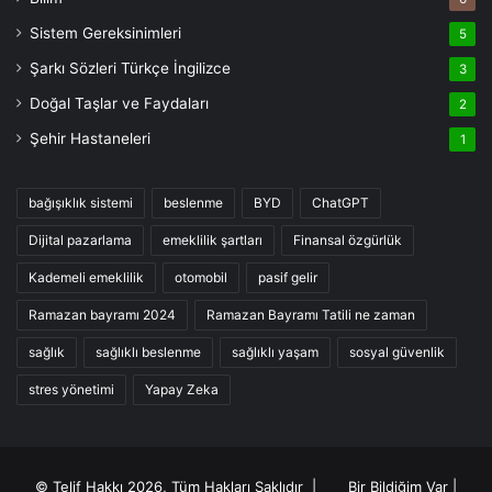
Sistem Gereksinimleri
5
Şarkı Sözleri Türkçe İngilizce
3
Doğal Taşlar ve Faydaları
2
Şehir Hastaneleri
1
bağışıklık sistemi
beslenme
BYD
ChatGPT
Dijital pazarlama
emeklilik şartları
Finansal özgürlük
Kademeli emeklilik
otomobil
pasif gelir
Ramazan bayramı 2024
Ramazan Bayramı Tatili ne zaman
sağlık
sağlıklı beslenme
sağlıklı yaşam
sosyal güvenlik
stres yönetimi
Yapay Zeka
© Telif Hakkı 2026, Tüm Hakları Saklıdır |
Bir Bildiğim Var
|