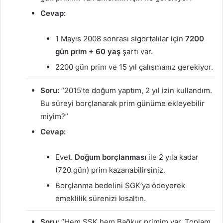
Cevap:
1 Mayıs 2008 sonrası sigortalılar için
7200
gün prim + 60 yaş
şartı var.
2200 gün prim ve 15 yıl çalışmanız gerekiyor.
Soru:
“2015’te doğum yaptım, 2 yıl izin kullandım.
Bu süreyi borçlanarak prim günüme ekleyebilir
miyim?”
Cevap:
Evet.
Doğum borçlanması
ile 2 yıla kadar
(720 gün) prim kazanabilirsiniz.
Borçlanma bedelini SGK’ya ödeyerek
emeklilik sürenizi kısaltın.
Soru:
“Hem SSK hem Bağkur primim var. Toplam