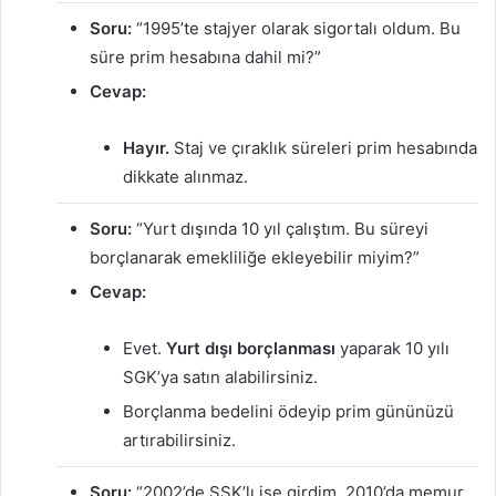
Soru:
“1995’te stajyer olarak sigortalı oldum. Bu
süre prim hesabına dahil mi?”
Cevap:
Hayır.
Staj ve çıraklık süreleri prim hesabında
dikkate alınmaz.
Soru:
“Yurt dışında 10 yıl çalıştım. Bu süreyi
borçlanarak emekliliğe ekleyebilir miyim?”
Cevap:
Evet.
Yurt dışı borçlanması
yaparak 10 yılı
SGK’ya satın alabilirsiniz.
Borçlanma bedelini ödeyip prim gününüzü
artırabilirsiniz.
Soru:
“2002’de SSK’lı işe girdim, 2010’da memur