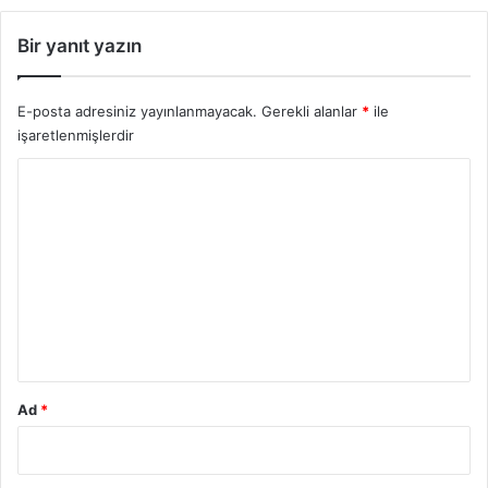
Bir yanıt yazın
E-posta adresiniz yayınlanmayacak.
Gerekli alanlar
*
ile
işaretlenmişlerdir
Y
o
r
u
m
*
Ad
*