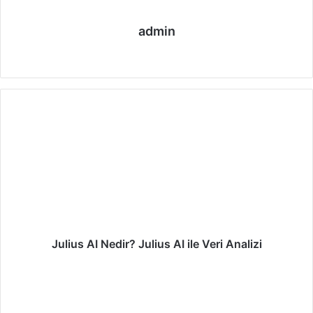
admin
We
Fa
Ins
b
ce
tag
sit
bo
ra
esi
ok
m
Julius AI Nedir? Julius AI ile Veri Analizi