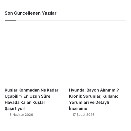
c
u
s
k
Son Güncellenen Yazılar
e
T
t
T
b
u
a
o
o
b
g
k
o
e
r
k
a
m
Kuşlar Konmadan Ne Kadar
Hyundai Bayon Alınır mı?
Uçabilir? En Uzun Süre
Kronik Sorunlar, Kullanıcı
Havada Kalan Kuşlar
Yorumları ve Detaylı
Şaşırtıyor!
İnceleme
15 Haziran 2026
17 Şubat 2026