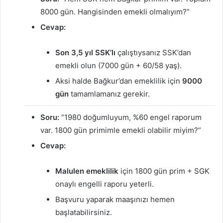
8000 gün. Hangisinden emekli olmalıyım?”
Cevap:
Son 3,5 yıl SSK’lı
çalıştıysanız SSK’dan
emekli olun (7000 gün + 60/58 yaş).
Aksi halde Bağkur’dan emeklilik için
9000
gün
tamamlamanız gerekir.
Soru:
“1980 doğumluyum, %60 engel raporum
var. 1800 gün primimle emekli olabilir miyim?”
Cevap:
Malulen emeklilik
için 1800 gün prim + SGK
onaylı engelli raporu yeterli.
Başvuru yaparak maaşınızı hemen
başlatabilirsiniz.