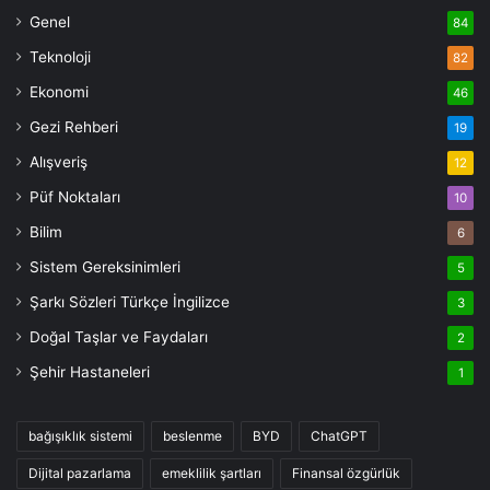
Genel
84
Teknoloji
82
Ekonomi
46
Gezi Rehberi
19
Alışveriş
12
Püf Noktaları
10
Bilim
6
Sistem Gereksinimleri
5
Şarkı Sözleri Türkçe İngilizce
3
Doğal Taşlar ve Faydaları
2
Şehir Hastaneleri
1
bağışıklık sistemi
beslenme
BYD
ChatGPT
Dijital pazarlama
emeklilik şartları
Finansal özgürlük