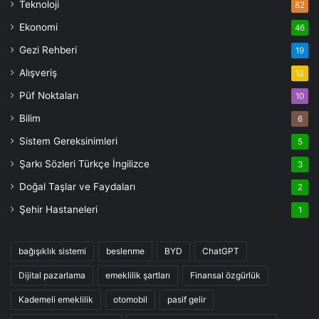
Teknoloji
82
Ekonomi
46
Gezi Rehberi
19
Alışveriş
12
Püf Noktaları
10
Bilim
6
Sistem Gereksinimleri
5
Şarkı Sözleri Türkçe İngilizce
3
Doğal Taşlar ve Faydaları
2
Şehir Hastaneleri
1
bağışıklık sistemi
beslenme
BYD
ChatGPT
Dijital pazarlama
emeklilik şartları
Finansal özgürlük
Kademeli emeklilik
otomobil
pasif gelir