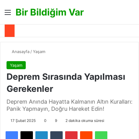
Bir Bildiğim Var
Menü
A
Anasayfa
/
Yaşam
Yaşam
Deprem Sırasında Yapılması
Gerekenler
Deprem Anında Hayatta Kalmanın Altın Kuralları:
Panik Yapmayın, Doğru Hareket Edin!
17 Şubat 2025
0
9
2 dakika okuma süresi
Facebook
X
LinkedIn
Tumblr
Pinterest
Reddit
WhatsApp