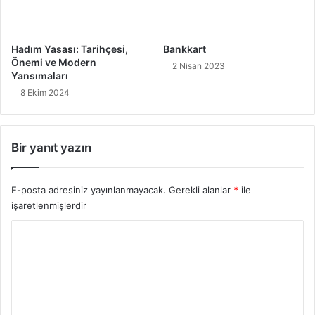
Hadım Yasası: Tarihçesi,
Bankkart
Önemi ve Modern
2 Nisan 2023
Yansımaları
8 Ekim 2024
Bir yanıt yazın
E-posta adresiniz yayınlanmayacak.
Gerekli alanlar
*
ile
işaretlenmişlerdir
Y
o
r
u