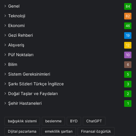
Genel
84
Teknoloji
82
Ekonomi
46
Gezi Rehberi
19
Alışveriş
12
Püf Noktaları
10
Bilim
6
Sistem Gereksinimleri
5
Şarkı Sözleri Türkçe İngilizce
3
Doğal Taşlar ve Faydaları
2
Şehir Hastaneleri
1
bağışıklık sistemi
beslenme
BYD
ChatGPT
Dijital pazarlama
emeklilik şartları
Finansal özgürlük