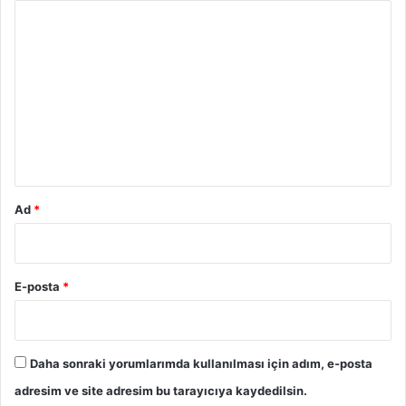
Y
o
r
u
m
*
Ad
*
E-posta
*
Daha sonraki yorumlarımda kullanılması için adım, e-posta
adresim ve site adresim bu tarayıcıya kaydedilsin.