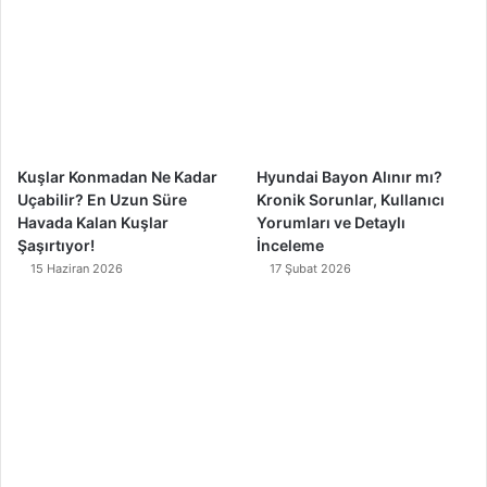
o
b
g
k
o
e
r
k
a
m
Kuşlar Konmadan Ne Kadar
Hyundai Bayon Alınır mı?
Uçabilir? En Uzun Süre
Kronik Sorunlar, Kullanıcı
Havada Kalan Kuşlar
Yorumları ve Detaylı
Şaşırtıyor!
İnceleme
15 Haziran 2026
17 Şubat 2026