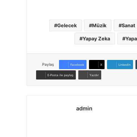
Gelecek
Müzik
Sanat
Yapay Zeka
Yapa
Paylaş
Facebook
X
LinkedIn
E-Posta ile paylaş
Yazdır
admin
We
Fa
Ins
b
ce
tag
sit
bo
ra