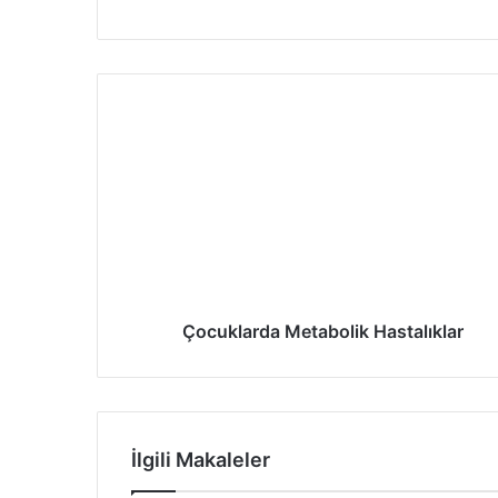
esi
ok
m
Çocuklarda Metabolik Hastalıklar
İlgili Makaleler