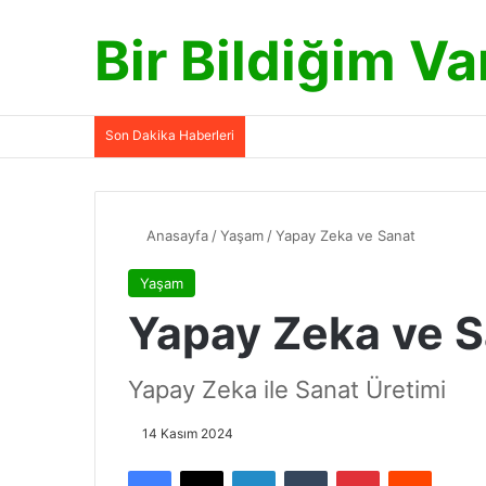
Bir Bildiğim Va
Son Dakika Haberleri
Anasayfa
/
Yaşam
/
Yapay Zeka ve Sanat
Yaşam
Yapay Zeka ve S
Yapay Zeka ile Sanat Üretimi
14 Kasım 2024
Facebook
X
LinkedIn
Tumblr
Pinterest
Reddit