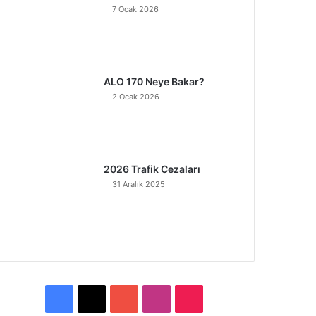
7 Ocak 2026
ALO 170 Neye Bakar?
2 Ocak 2026
2026 Trafik Cezaları
31 Aralık 2025
F
X
Y
I
T