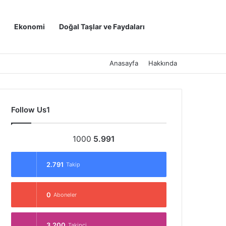
Kayıt Ol
Arama yap ..
Ekonomi
Doğal Taşlar ve Faydaları
Anasayfa
Hakkında
Follow Us1
1000
5.991
2.791
Takip
0
Aboneler
3.200
Takipçi