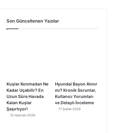
a
o
n
i
c
u
s
k
Son Güncellenen Yazılar
e
T
t
T
b
u
a
o
o
b
g
k
o
e
r
k
a
Kuşlar Konmadan Ne
Hyundai Bayon Alınır
m
Kadar Uçabilir? En
mı? Kronik Sorunlar,
Uzun Süre Havada
Kullanıcı Yorumları
Kalan Kuşlar
ve Detaylı İnceleme
Şaşırtıyor!
17 Şubat 2026
15 Haziran 2026