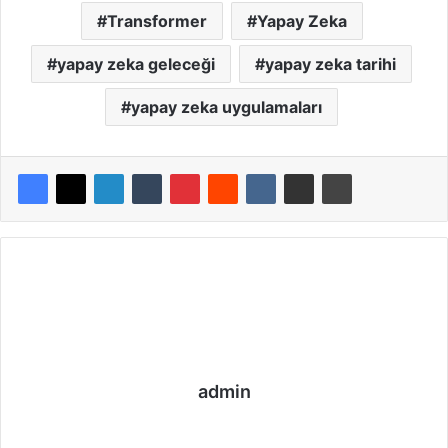
Transformer
Yapay Zeka
yapay zeka geleceği
yapay zeka tarihi
yapay zeka uygulamaları
admin
We
Fa
Ins