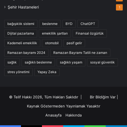
Şehir Hastaneleri
1
bağışıklık sistemi
beslenme
BYD
ChatGPT
Dijital pazarlama
emeklilik şartları
Finansal özgürlük
Kademeli emeklilik
otomobil
pasif gelir
Ramazan bayramı 2024
Ramazan Bayramı Tatili ne zaman
sağlık
sağlıklı beslenme
sağlıklı yaşam
sosyal güvenlik
stres yönetimi
Yapay Zeka
© Telif Hakkı 2026, Tüm Hakları Saklıdır |
Bir Bildiğim Var
|
Kaynak Göstermeden Yayınlamak Yasaktır
Anasayfa
Hakkında