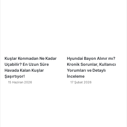
b
u
a
o
o
b
g
k
o
e
r
k
a
m
Kuşlar Konmadan Ne Kadar
Hyundai Bayon Alınır mı?
Uçabilir? En Uzun Süre
Kronik Sorunlar, Kullanıcı
Havada Kalan Kuşlar
Yorumları ve Detaylı
Şaşırtıyor!
İnceleme
15 Haziran 2026
17 Şubat 2026