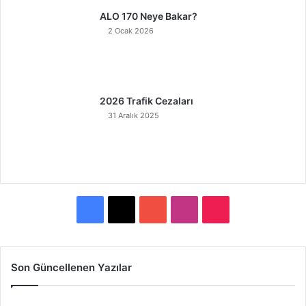
ALO 170 Neye Bakar?
2 Ocak 2026
2026 Trafik Cezaları
31 Aralık 2025
F
X
Y
I
T
a
o
n
i
c
u
s
k
Son Güncellenen Yazılar
e
T
t
T