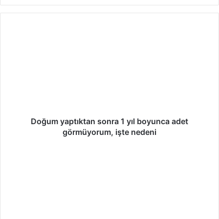
b
ce
tag
sit
bo
ra
esi
ok
m
Doğum yaptıktan sonra 1 yıl boyunca adet
görmüyorum, işte nedeni