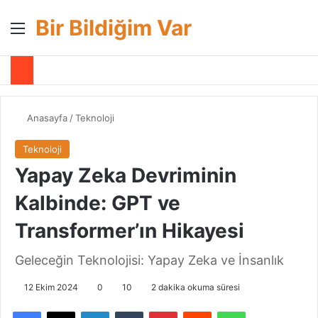
Bir Bildiğim Var
Menü
A
Anasayfa
/
Teknoloji
Teknoloji
Yapay Zeka Devriminin
Kalbinde: GPT ve
Transformer’ın Hikayesi
Geleceğin Teknolojisi: Yapay Zeka ve İnsanlık
12 Ekim 2024
0
10
2 dakika okuma süresi
Facebook
X
LinkedIn
Tumblr
Pinterest
Reddit
WhatsApp