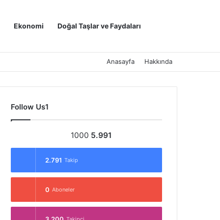
Kayıt Ol
Arama yap ..
Ekonomi
Doğal Taşlar ve Faydaları
Anasayfa
Hakkında
Follow Us1
1000
5.991
2.791
Takip
0
Aboneler
3.200
Takipçi