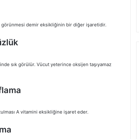
örünmesi demir eksikliğinin bir diğer işaretidir.
zlük
ğinde sık görülür. Vücut yeterince oksijen taşıyamaz
flama
ması A vitamini eksikliğine işaret eder.
şma