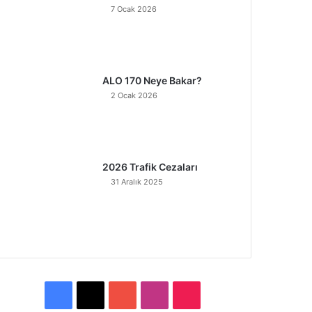
7 Ocak 2026
ALO 170 Neye Bakar?
2 Ocak 2026
2026 Trafik Cezaları
31 Aralık 2025
F
X
Y
I
T