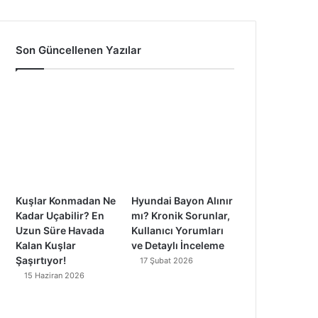
a
o
n
i
c
u
s
k
Son Güncellenen Yazılar
e
T
t
T
b
u
a
o
o
b
g
k
o
e
r
k
a
Kuşlar Konmadan Ne
Hyundai Bayon Alınır
m
Kadar Uçabilir? En
mı? Kronik Sorunlar,
Uzun Süre Havada
Kullanıcı Yorumları
Kalan Kuşlar
ve Detaylı İnceleme
Şaşırtıyor!
17 Şubat 2026
15 Haziran 2026