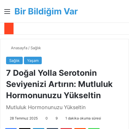
Bir Bildiğim Var
Menü
A
Anasayfa
/
Sağlık
Sağlık
Yaşam
7 Doğal Yolla Serotonin
Seviyenizi Artırın: Mutluluk
Hormonunuzu Yükseltin
Mutluluk Hormonunuzu Yükseltin
28 Temmuz 2025
0
9
1 dakika okuma süresi
Facebook
X
LinkedIn
Tumblr
Pinterest
Reddit
WhatsApp