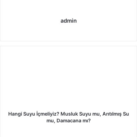
admin
We
Fa
Ins
b
ce
tag
sit
bo
ra
esi
ok
m
Hangi Suyu İçmeliyiz? Musluk Suyu mu, Arıtılmış Su
mu, Damacana mı?