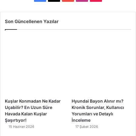
a
o
n
i
c
u
s
k
Son Güncellenen Yazılar
e
T
t
T
b
u
a
o
o
b
g
k
o
e
r
k
a
m
Kuşlar Konmadan Ne Kadar
Hyundai Bayon Alınır mı?
Uçabilir? En Uzun Süre
Kronik Sorunlar, Kullanıcı
Havada Kalan Kuşlar
Yorumları ve Detaylı
Şaşırtıyor!
İnceleme
15 Haziran 2026
17 Şubat 2026