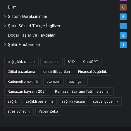
Bilim
6
Sistem Gereksinimleri
5
Şarkı Sözleri Türkçe İngilizce
3
Doğal Taşlar ve Faydaları
2
Şehir Hastaneleri
1
bağışıklık sistemi
beslenme
BYD
ChatGPT
Dijital pazarlama
emeklilik şartları
Finansal özgürlük
Kademeli emeklilik
otomobil
pasif gelir
Ramazan bayramı 2024
Ramazan Bayramı Tatili ne zaman
sağlık
sağlıklı beslenme
sağlıklı yaşam
sosyal güvenlik
stres yönetimi
Yapay Zeka