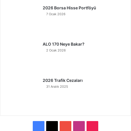
2026 Borsa Hisse Portföyü
7 Ocak 2026
ALO 170 Neye Bakar?
2 Ocak 2026
2026 Trafik Cezaları
31 Aralık 2025
F
X
Y
I
T