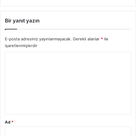
Bir yanıt yazın
E-posta adresiniz yayınlanmayacak.
Gerekli alanlar
*
ile
işaretlenmişlerdir
Y
o
r
u
m
*
Ad
*