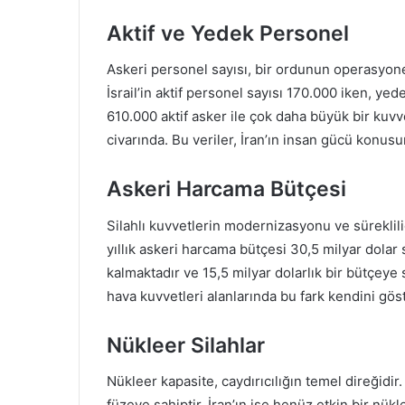
Aktif ve Yedek Personel
Askeri personel sayısı, bir ordunun operasyonel 
İsrail’in aktif personel sayısı 170.000 iken, yed
610.000 aktif asker ile çok daha büyük bir kuvv
civarında. Bu veriler, İran’ın insan gücü konu
Askeri Harcama Bütçesi
Silahlı kuvvetlerin modernizasyonu ve sürekliliğ
yıllık askeri harcama bütçesi 30,5 milyar dolar s
kalmaktadır ve 15,5 milyar dolarlık bir bütçeye 
hava kuvvetleri alanlarında bu fark kendini gös
Nükleer Silahlar
Nükleer kapasite, caydırıcılığın temel direğidir.
füzeye sahiptir. İran’ın ise henüz etkin bir nük