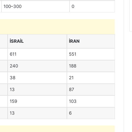
100–300
0
İSRAIL
İRAN
611
551
240
188
38
21
13
87
159
103
13
6