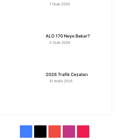
7 Ocak 2026
ALO 170 Neye Bakar?
2 Ocak 2026
2026 Trafik Cezaları
31 Aralık 2025
F
X
Y
I
T