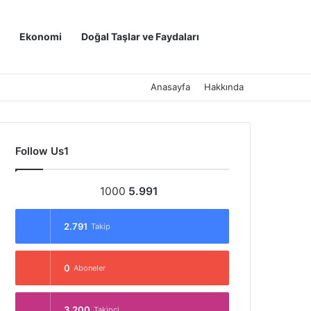
Kayıt Ol
Arama yap ..
Ekonomi
Doğal Taşlar ve Faydaları
Anasayfa
Hakkında
Follow Us1
1000
5.991
2.791
Takip
0
Aboneler
3.200
Takipçi