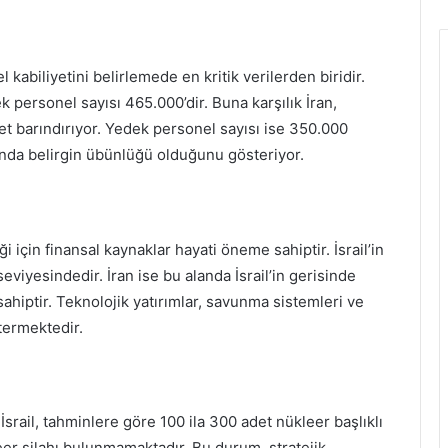
kabiliyetini belirlemede en kritik verilerden biridir.
ek personel sayısı 465.000’dir. Buna karşılık İran,
et barındırıyor. Yedek personel sayısı ise 350.000
sunda belirgin übünlüğü olduğunu gösteriyor.
i için finansal kaynaklar hayati öneme sahiptir. İsrail’in
eviyesindedir. İran ise bu alanda İsrail’in gerisinde
sahiptir. Teknolojik yatırımlar, savunma sistemleri ve
termektedir.
 İsrail, tahminlere göre 100 ila 300 adet nükleer başlıklı
leer silahı bulunmamaktadır. Bu durum, stratejik