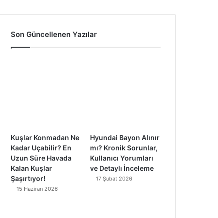
a
o
n
i
c
u
s
k
Son Güncellenen Yazılar
e
T
t
T
b
u
a
o
o
b
g
k
o
e
r
k
a
Kuşlar Konmadan Ne
Hyundai Bayon Alınır
m
Kadar Uçabilir? En
mı? Kronik Sorunlar,
Uzun Süre Havada
Kullanıcı Yorumları
Kalan Kuşlar
ve Detaylı İnceleme
Şaşırtıyor!
17 Şubat 2026
15 Haziran 2026