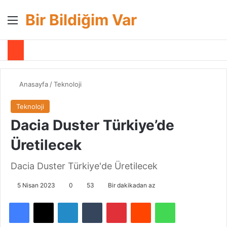
Bir Bildiğim Var
Menü
A
Anasayfa
/
Teknoloji
Teknoloji
Dacia Duster Türkiye’de
Üretilecek
Dacia Duster Türkiye'de Üretilecek
5 Nisan 2023
0
53
Bir dakikadan az
Facebook
X
LinkedIn
Tumblr
Pinterest
Reddit
WhatsApp