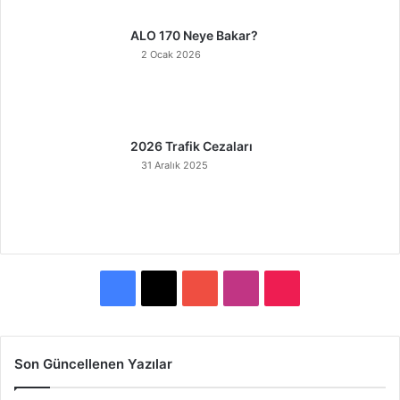
ALO 170 Neye Bakar?
2 Ocak 2026
2026 Trafik Cezaları
31 Aralık 2025
F
X
Y
I
T
a
o
n
i
c
u
s
k
Son Güncellenen Yazılar
e
T
t
T