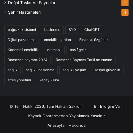
Doğal Taşlar ve Faydaları
2
Şehir Hastaneleri
1
bağışıklık sistemi
beslenme
BYD
ChatGPT
Dijital pazarlama
emeklilik şartları
Finansal özgürlük
Kademeli emeklilik
otomobil
pasif gelir
Ramazan bayramı 2024
Ramazan Bayramı Tatili ne zaman
sağlık
sağlıklı beslenme
sağlıklı yaşam
sosyal güvenlik
stres yönetimi
Yapay Zeka
© Telif Hakkı 2026, Tüm Hakları Saklıdır |
Bir Bildiğim Var
|
Kaynak Göstermeden Yayınlamak Yasaktır
Anasayfa
Hakkında