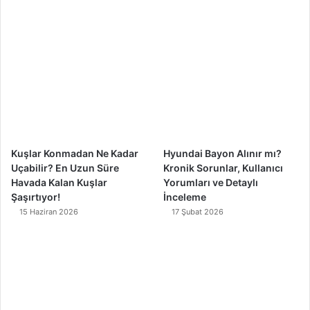
b
u
a
o
o
b
g
k
o
e
r
k
a
m
Kuşlar Konmadan Ne Kadar
Hyundai Bayon Alınır mı?
Uçabilir? En Uzun Süre
Kronik Sorunlar, Kullanıcı
Havada Kalan Kuşlar
Yorumları ve Detaylı
Şaşırtıyor!
İnceleme
15 Haziran 2026
17 Şubat 2026