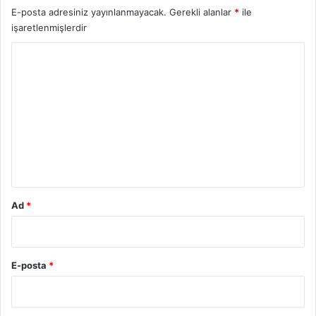
E-posta adresiniz yayınlanmayacak.
Gerekli alanlar
*
ile
işaretlenmişlerdir
Y
o
r
u
m
*
Ad
*
E-posta
*