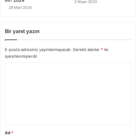
mı? 2024
2 Nisan 2023
28 Mart 2024
Bir yanıt yazın
E-posta adresiniz yayınlanmayacak.
Gerekli alanlar
*
ile
işaretlenmişlerdir
Y
o
r
u
m
*
Ad
*