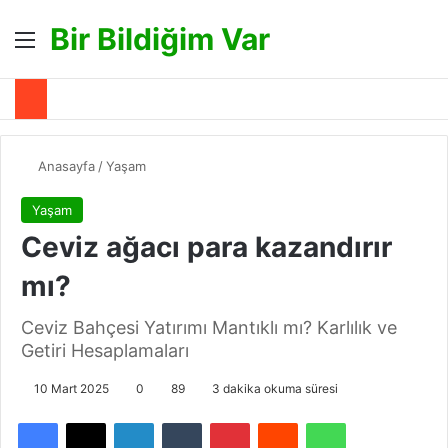
Bir Bildiğim Var
Menü
A
Anasayfa
/
Yaşam
Yaşam
Ceviz ağacı para kazandırır
mı?
Ceviz Bahçesi Yatırımı Mantıklı mı? Karlılık ve
Getiri Hesaplamaları
10 Mart 2025
0
89
3 dakika okuma süresi
Facebook
X
LinkedIn
Tumblr
Pinterest
Reddit
WhatsApp