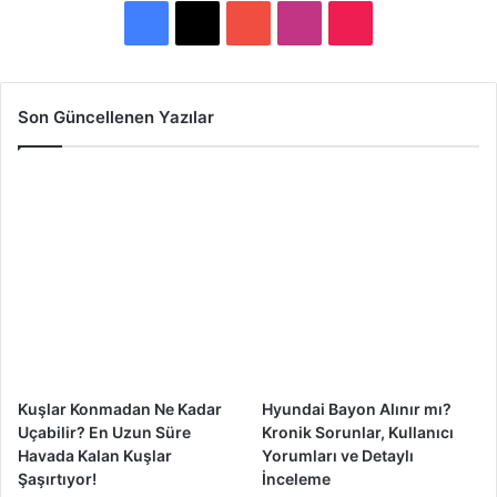
F
X
Y
I
T
a
o
n
i
c
u
s
k
Son Güncellenen Yazılar
e
T
t
T
b
u
a
o
o
b
g
k
o
e
r
k
a
m
Kuşlar Konmadan Ne Kadar
Hyundai Bayon Alınır mı?
Uçabilir? En Uzun Süre
Kronik Sorunlar, Kullanıcı
Havada Kalan Kuşlar
Yorumları ve Detaylı
Şaşırtıyor!
İnceleme