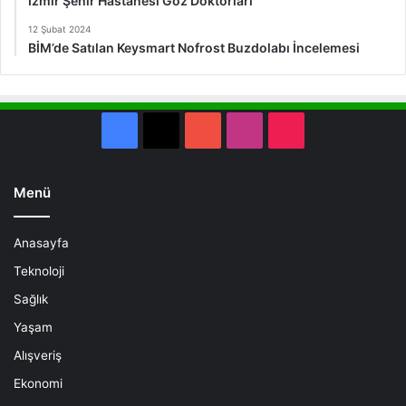
İzmir Şehir Hastanesi Göz Doktorları
12 Şubat 2024
BİM’de Satılan Keysmart Nofrost Buzdolabı İncelemesi
Facebook
X
YouTube
Instagram
TikTok
Menü
Anasayfa
Teknoloji
Sağlık
Yaşam
Alışveriş
Ekonomi