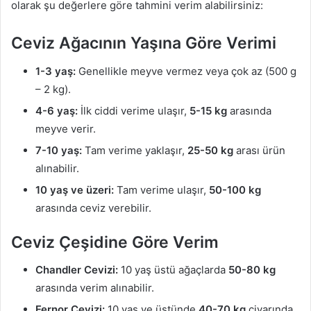
olarak şu değerlere göre tahmini verim alabilirsiniz:
Ceviz Ağacının Yaşına Göre Verimi
1-3 yaş:
Genellikle meyve vermez veya çok az (500 g
– 2 kg).
4-6 yaş:
İlk ciddi verime ulaşır,
5-15 kg
arasında
meyve verir.
7-10 yaş:
Tam verime yaklaşır,
25-50 kg
arası ürün
alınabilir.
10 yaş ve üzeri:
Tam verime ulaşır,
50-100 kg
arasında ceviz verebilir.
Ceviz Çeşidine Göre Verim
Chandler Cevizi:
10 yaş üstü ağaçlarda
50-80 kg
arasında verim alınabilir.
Fernor Cevizi:
10 yaş ve üstünde
40-70 kg
civarında