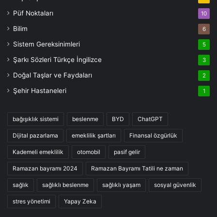
Püf Noktaları
10
Bilim
6
Sistem Gereksinimleri
5
Şarkı Sözleri Türkçe İngilizce
3
Doğal Taşlar ve Faydaları
2
Şehir Hastaneleri
1
bağışıklık sistemi
beslenme
BYD
ChatGPT
Dijital pazarlama
emeklilik şartları
Finansal özgürlük
Kademeli emeklilik
otomobil
pasif gelir
Ramazan bayramı 2024
Ramazan Bayramı Tatili ne zaman
sağlık
sağlıklı beslenme
sağlıklı yaşam
sosyal güvenlik
stres yönetimi
Yapay Zeka