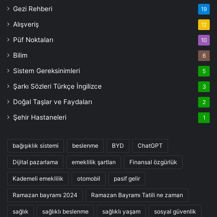
Gezi Rehberi
19
Alışveriş
12
Püf Noktaları
10
Bilim
6
Sistem Gereksinimleri
5
Şarkı Sözleri Türkçe İngilizce
3
Doğal Taşlar ve Faydaları
2
Şehir Hastaneleri
1
bağışıklık sistemi
beslenme
BYD
ChatGPT
Dijital pazarlama
emeklilik şartları
Finansal özgürlük
Kademeli emeklilik
otomobil
pasif gelir
Ramazan bayramı 2024
Ramazan Bayramı Tatili ne zaman
sağlık
sağlıklı beslenme
sağlıklı yaşam
sosyal güvenlik