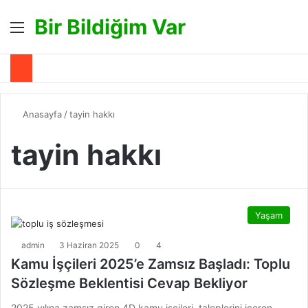
Bir Bildiğim Var
Menü
A
Anasayfa
/
tayin hakkı
tayin hakkı
Yaşam
admin
3 Haziran 2025
0
4
Kamu İşçileri 2025’e Zamsız Başladı: Toplu
Sözleşme Beklentisi Cevap Bekliyor
2025 yılına zamsız giren 4D kamu işçileri, taleplerini içeren