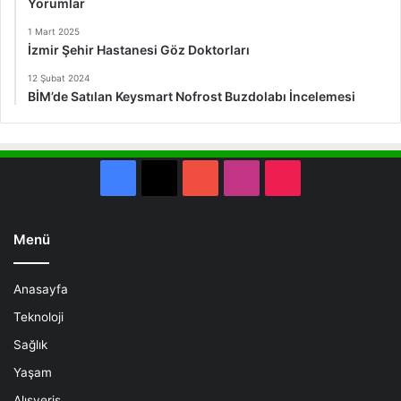
Yorumlar
1 Mart 2025
İzmir Şehir Hastanesi Göz Doktorları
12 Şubat 2024
BİM’de Satılan Keysmart Nofrost Buzdolabı İncelemesi
Facebook
X
YouTube
Instagram
TikTok
Menü
Anasayfa
Teknoloji
Sağlık
Yaşam
Alışveriş