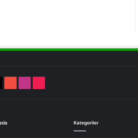
book
X
YouTube
Instagram
TikTok
zda
Kategoriler