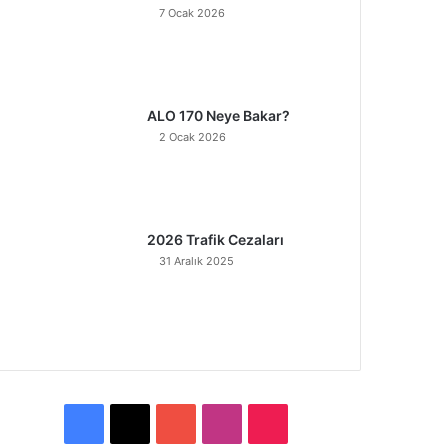
7 Ocak 2026
ALO 170 Neye Bakar?
2 Ocak 2026
2026 Trafik Cezaları
31 Aralık 2025
F
X
Y
I
T