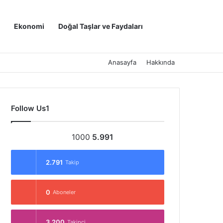
Kayıt Ol
Arama yap ..
Ekonomi
Doğal Taşlar ve Faydaları
Anasayfa
Hakkında
Follow Us1
1000
5.991
2.791
Takip
0
Aboneler
3.200
Takipçi