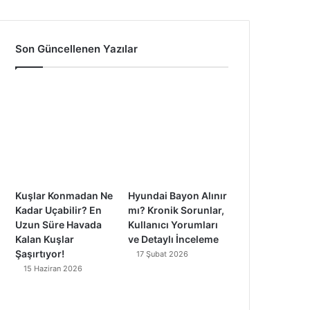
a
o
n
i
c
u
s
k
Son Güncellenen Yazılar
e
T
t
T
b
u
a
o
o
b
g
k
o
e
r
k
a
Kuşlar Konmadan Ne
Hyundai Bayon Alınır
m
Kadar Uçabilir? En
mı? Kronik Sorunlar,
Uzun Süre Havada
Kullanıcı Yorumları
Kalan Kuşlar
ve Detaylı İnceleme
Şaşırtıyor!
17 Şubat 2026
15 Haziran 2026