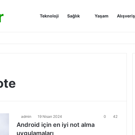
r
Anasayfa
Teknoloji
Sağlık
Yaşam
Alışveriş
ote
admin
19 Nisan 2024
0
42
Android için en iyi not alma
uygulamaları