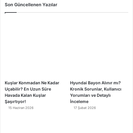
c
u
s
k
Son Güncellenen Yazılar
e
T
t
T
b
u
a
o
o
b
g
k
o
e
r
k
a
m
Kuşlar Konmadan Ne Kadar
Hyundai Bayon Alınır mı?
Uçabilir? En Uzun Süre
Kronik Sorunlar, Kullanıcı
Havada Kalan Kuşlar
Yorumları ve Detaylı
Şaşırtıyor!
İnceleme
15 Haziran 2026
17 Şubat 2026