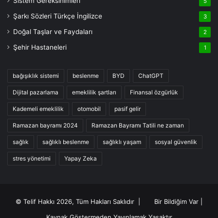
Sistem Gereksinimleri
5
Şarkı Sözleri Türkçe İngilizce
3
Doğal Taşlar ve Faydaları
2
Şehir Hastaneleri
1
bağışıklık sistemi
beslenme
BYD
ChatGPT
Dijital pazarlama
emeklilik şartları
Finansal özgürlük
Kademeli emeklilik
otomobil
pasif gelir
Ramazan bayramı 2024
Ramazan Bayramı Tatili ne zaman
sağlık
sağlıklı beslenme
sağlıklı yaşam
sosyal güvenlik
stres yönetimi
Yapay Zeka
© Telif Hakkı 2026, Tüm Hakları Saklıdır |
Bir Bildiğim Var
|
Kaynak Göstermeden Yayınlamak Yasaktır