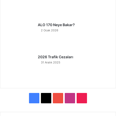
ALO 170 Neye Bakar?
2 Ocak 2026
2026 Trafik Cezaları
31 Aralık 2025
F
X
Y
I
T
a
o
n
i