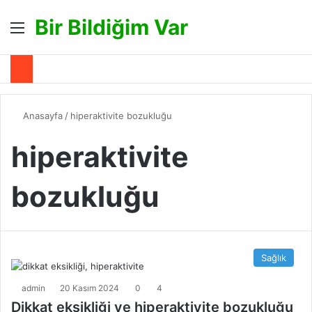
Bir Bildiğim Var
Menü
A
Anasayfa
/
hiperaktivite bozukluğu
hiperaktivite
bozukluğu
Sağlık
admin
20 Kasım 2024
0
4
Dikkat eksikliği ve hiperaktivite bozukluğu