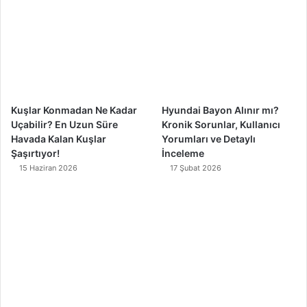
o
b
g
k
o
e
r
k
a
m
Kuşlar Konmadan Ne Kadar
Hyundai Bayon Alınır mı?
Uçabilir? En Uzun Süre
Kronik Sorunlar, Kullanıcı
Havada Kalan Kuşlar
Yorumları ve Detaylı
Şaşırtıyor!
İnceleme
15 Haziran 2026
17 Şubat 2026