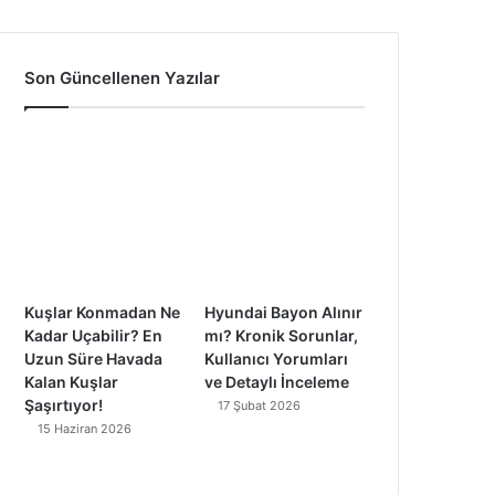
a
o
n
i
c
u
s
k
Son Güncellenen Yazılar
e
T
t
T
b
u
a
o
o
b
g
k
o
e
r
k
a
Kuşlar Konmadan Ne
Hyundai Bayon Alınır
m
Kadar Uçabilir? En
mı? Kronik Sorunlar,
Uzun Süre Havada
Kullanıcı Yorumları
Kalan Kuşlar
ve Detaylı İnceleme
Şaşırtıyor!
17 Şubat 2026
15 Haziran 2026