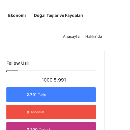
Kayıt Ol
Arama yap ..
Ekonomi
Doğal Taşlar ve Faydaları
Anasayfa
Hakkında
Follow Us1
1000
5.991
2.791
Takip
0
Aboneler
3.200
Takipçi