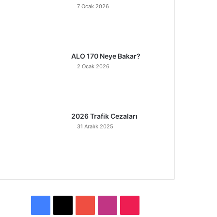
7 Ocak 2026
ALO 170 Neye Bakar?
2 Ocak 2026
2026 Trafik Cezaları
31 Aralık 2025
F
X
Y
I
T