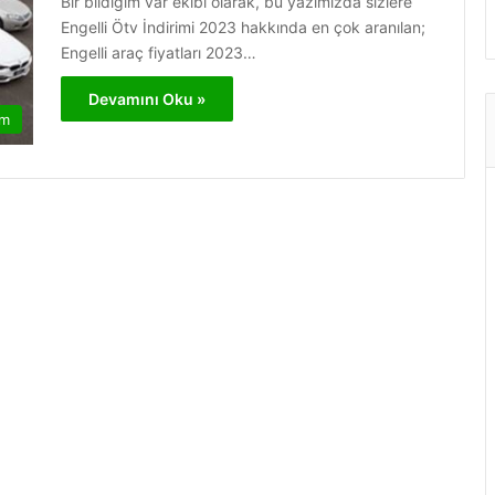
Bir bildiğim var ekibi olarak, bu yazımızda sizlere
Engelli Ötv İndirimi 2023 hakkında en çok aranılan;
Engelli araç fiyatları 2023…
Devamını Oku »
am