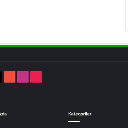
book
X
YouTube
Instagram
TikTok
zda
Kategoriler