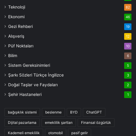
Teknoloji
82
Ekonomi
46
Gezi Rehberi
19
Alışveriş
12
Püf Noktaları
10
Bilim
6
Sistem Gereksinimleri
5
Şarkı Sözleri Türkçe İngilizce
3
Doğal Taşlar ve Faydaları
2
Şehir Hastaneleri
1
bağışıklık sistemi
beslenme
BYD
ChatGPT
Dijital pazarlama
emeklilik şartları
Finansal özgürlük
Kademeli emeklilik
otomobil
pasif gelir