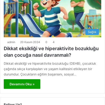
Sağlık
admin
20 Kasım 2024
0
4
Dikkat eksikliği ve hiperaktivite bozukluğu
olan çocuğa nasıl davranmalı?
Dikkat eksikliği ve hiperaktivite bozukluğu (DEHB), çocukluk
çağında sıkça karşılaşılan ve yaşam kalitesini etkileyen bir
durumdur. Çocukların eğitim başarısını, sosyal…
Devamını Oku »
Follow Us1