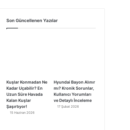
a
o
n
i
c
u
s
k
Son Güncellenen Yazılar
e
T
t
T
b
u
a
o
o
b
g
k
o
e
r
k
a
Kuşlar Konmadan Ne
Hyundai Bayon Alınır
m
Kadar Uçabilir? En
mı? Kronik Sorunlar,
Uzun Süre Havada
Kullanıcı Yorumları
Kalan Kuşlar
ve Detaylı İnceleme
Şaşırtıyor!
17 Şubat 2026
15 Haziran 2026