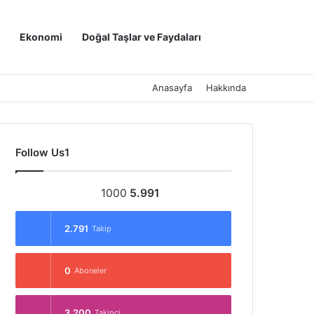
Kayıt Ol
Arama yap ..
Ekonomi
Doğal Taşlar ve Faydaları
Anasayfa
Hakkında
Follow Us1
1000
5.991
2.791
Takip
0
Aboneler
3.200
Takipçi