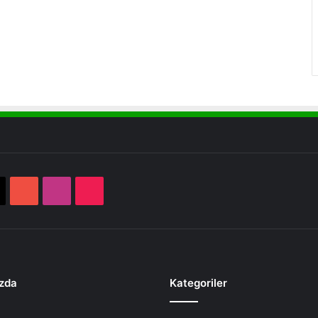
book
X
YouTube
Instagram
TikTok
zda
Kategoriler