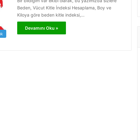
Bir bildiğim var ekibi olarak, bu yazımızda sizlere
Beden, Vücut Kitle İndeksi Hesaplama, Boy ve
Kiloya göre beden kitle indeksi,…
Devamını Oku »
ık