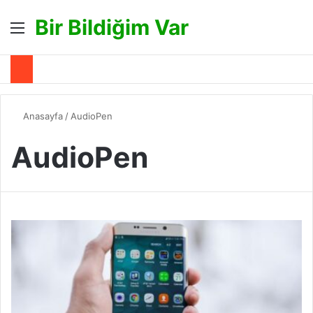
Bir Bildiğim Var
Menü
A
Anasayfa
/
AudioPen
AudioPen