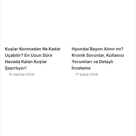
o
b
g
k
o
e
r
k
a
m
Kuşlar Konmadan Ne Kadar
Hyundai Bayon Alınır mı?
Uçabilir? En Uzun Süre
Kronik Sorunlar, Kullanıcı
Havada Kalan Kuşlar
Yorumları ve Detaylı
Şaşırtıyor!
İnceleme
15 Haziran 2026
17 Şubat 2026