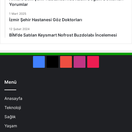
Yorumlar
1 Mart 2025
İzmir Şehir Hastanesi Göz Doktorları
12 Şubat 2024
BİM’de Satılan Keysmart Nofrost Buzdolabı İncelemesi
Facebook
X
YouTube
Instagram
TikTok
Menü
Anasayfa
Teknoloji
Sağlık
Yaşam