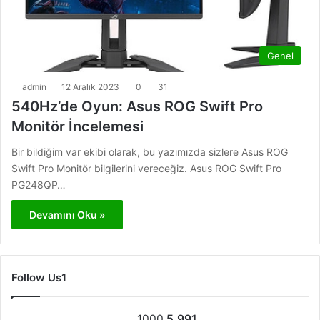
Genel
admin
12 Aralık 2023
0
31
540Hz’de Oyun: Asus ROG Swift Pro
Monitör İncelemesi
Bir bildiğim var ekibi olarak, bu yazımızda sizlere Asus ROG
Swift Pro Monitör bilgilerini vereceğiz. Asus ROG Swift Pro
PG248QP…
Devamını Oku »
Follow Us1
1000
5.991