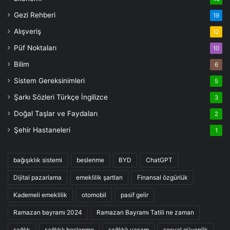
Gezi Rehberi
19
Alışveriş
12
Püf Noktaları
10
Bilim
6
Sistem Gereksinimleri
5
Şarkı Sözleri Türkçe İngilizce
3
Doğal Taşlar ve Faydaları
2
Şehir Hastaneleri
1
bağışıklık sistemi
beslenme
BYD
ChatGPT
Dijital pazarlama
emeklilik şartları
Finansal özgürlük
Kademeli emeklilik
otomobil
pasif gelir
Ramazan bayramı 2024
Ramazan Bayramı Tatili ne zaman
sağlık
sağlıklı beslenme
sağlıklı yaşam
sosyal güvenlik