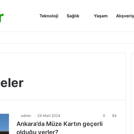
r
Anasayfa
Teknoloji
Sağlık
Yaşam
Alışveriş
eler
admin
24 Mart 2024
0
84
Ankara’da Müze Kartın geçerli
olduğu yerler?