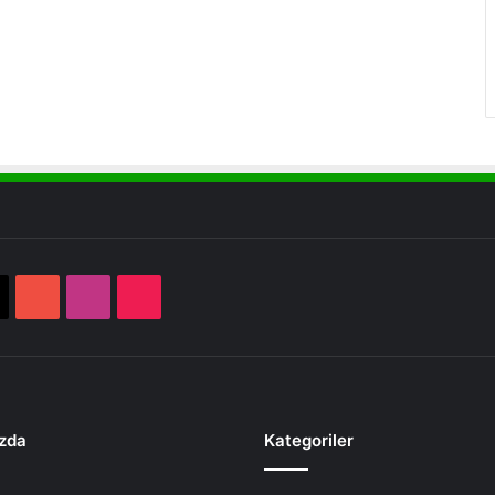
book
X
YouTube
Instagram
TikTok
zda
Kategoriler