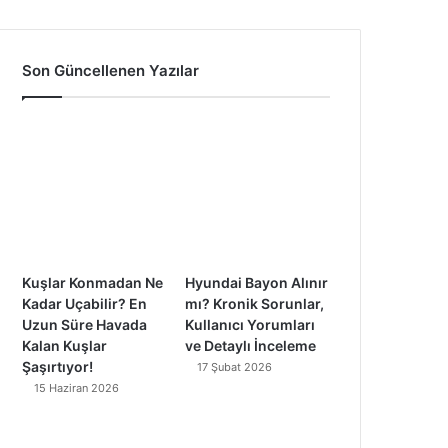
a
o
n
i
c
u
s
k
Son Güncellenen Yazılar
e
T
t
T
b
u
a
o
o
b
g
k
o
e
r
k
a
Kuşlar Konmadan Ne
Hyundai Bayon Alınır
m
Kadar Uçabilir? En
mı? Kronik Sorunlar,
Uzun Süre Havada
Kullanıcı Yorumları
Kalan Kuşlar
ve Detaylı İnceleme
Şaşırtıyor!
17 Şubat 2026
15 Haziran 2026