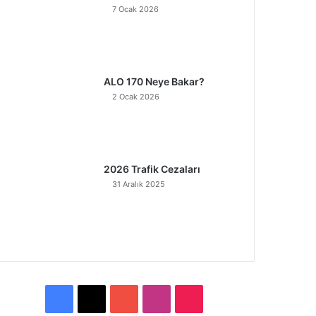
7 Ocak 2026
ALO 170 Neye Bakar?
2 Ocak 2026
2026 Trafik Cezaları
31 Aralık 2025
F
X
Y
I
T