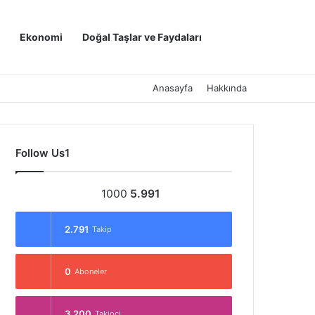
Kayıt Ol
Arama yap ..
Ekonomi
Doğal Taşlar ve Faydaları
Anasayfa
Hakkında
Follow Us1
1000
5.991
2.791
Takip
0
Aboneler
3.200
Takipçi